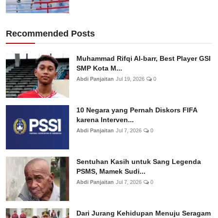
Recommended Posts
Muhammad Rifqi Al-barr, Best Player GSI
SMP Kota M...
Abdi Panjaitan
Jul 19, 2026
0
10 Negara yang Pernah Diskors FIFA
karena Interven...
Abdi Panjaitan
Jul 7, 2026
0
Sentuhan Kasih untuk Sang Legenda
PSMS, Mamek Sudi...
Abdi Panjaitan
Jul 7, 2026
0
Dari Jurang Kehidupan Menuju Seragam