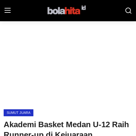
Home
Bolahita
Info Sumut
All Sports
Sepak Bola
Sosok
SUMUT JUARA
Futsalhita
Akademi Basket Medan U-12 Raih
Sportainment
Runner-up di Kejuaraan