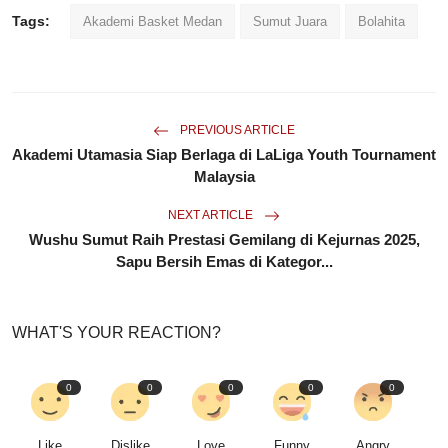
Tags:
Akademi Basket Medan
Sumut Juara
Bolahita
PREVIOUS ARTICLE
Akademi Utamasia Siap Berlaga di LaLiga Youth Tournament
Malaysia
NEXT ARTICLE
Wushu Sumut Raih Prestasi Gemilang di Kejurnas 2025,
Sapu Bersih Emas di Kategor...
WHAT'S YOUR REACTION?
0
0
0
0
0
Like
Dislike
Love
Funny
Angry