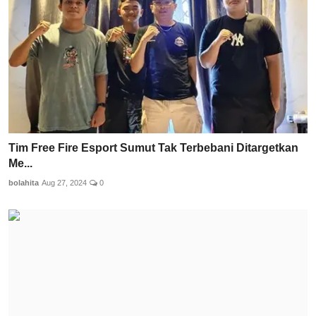
Tim Free Fire Esport Sumut Tak Terbebani Ditargetkan
Me...
bolahita
Aug 27, 2024
0