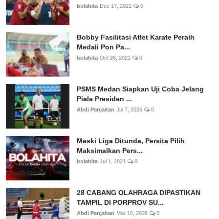
bolahita
Dec 17, 2021
0
Bobby Fasilitasi Atlet Karate Peraih
Medali Pon Pa...
bolahita
Oct 26, 2021
0
PSMS Medan Siapkan Uji Coba Jelang
Piala Presiden ...
Abdi Panjaitan
Jul 7, 2026
0
Meski Liga Ditunda, Persita Pilih
Maksimalkan Pers...
bolahita
Jul 1, 2021
0
28 CABANG OLAHRAGA DIPASTIKAN
TAMPIL DI PORPROV SU...
Abdi Panjaitan
Mar 16, 2026
0