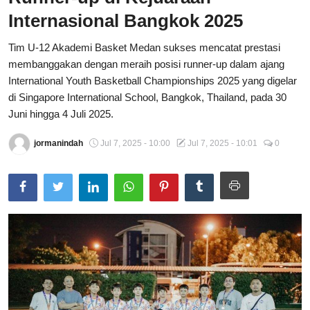
Internasional Bangkok 2025
Total Sports
Tim U-12 Akademi Basket Medan sukses mencatat prestasi
Contact
membanggakan dengan meraih posisi runner-up dalam ajang
International Youth Basketball Championships 2025 yang digelar
Pedoman Media Siber
di Singapore International School, Bangkok, Thailand, pada 30
Juni hingga 4 Juli 2025.
jormanindah
Jul 7, 2025 - 10:00
Jul 7, 2025 - 10:01
0