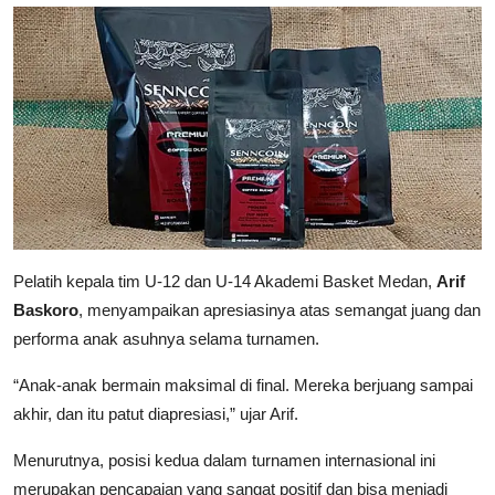
Pelatih kepala tim U-12 dan U-14 Akademi Basket Medan,
Arif
Baskoro
, menyampaikan apresiasinya atas semangat juang dan
performa anak asuhnya selama turnamen.
“Anak-anak bermain maksimal di final. Mereka berjuang sampai
akhir, dan itu patut diapresiasi,” ujar Arif.
Menurutnya, posisi kedua dalam turnamen internasional ini
merupakan pencapaian yang sangat positif dan bisa menjadi