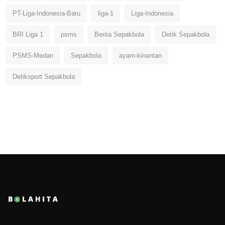
PT-Liga-Indonesia-Baru
liga-1
Liga-Indonesia
BRI Liga 1
psms
Berita Sepakbola
Detik Sepakbola
PSMS-Medan
Sepakbola
ayam-kinantan
Detiksport Sepakbola