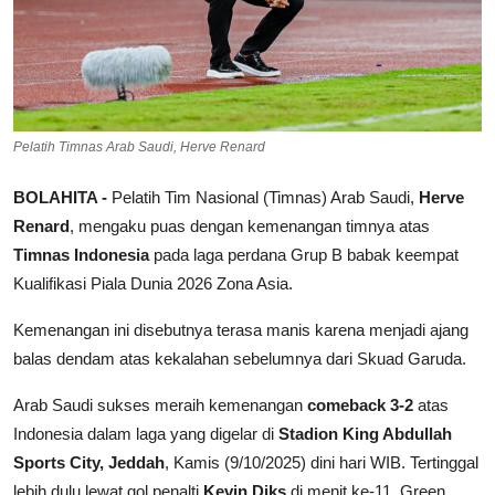
Pelatih Timnas Arab Saudi, Herve Renard
BOLAHITA -
Pelatih Tim Nasional (Timnas) Arab Saudi,
Herve
Renard
, mengaku puas dengan kemenangan timnya atas
Timnas Indonesia
pada laga perdana Grup B babak keempat
Kualifikasi Piala Dunia 2026 Zona Asia.
Kemenangan ini disebutnya terasa manis karena menjadi ajang
balas dendam atas kekalahan sebelumnya dari Skuad Garuda.
Arab Saudi sukses meraih kemenangan
comeback 3-2
atas
Indonesia dalam laga yang digelar di
Stadion King Abdullah
Sports City, Jeddah
, Kamis (9/10/2025) dini hari WIB. Tertinggal
lebih dulu lewat gol penalti
Kevin Diks
di menit ke-11, Green