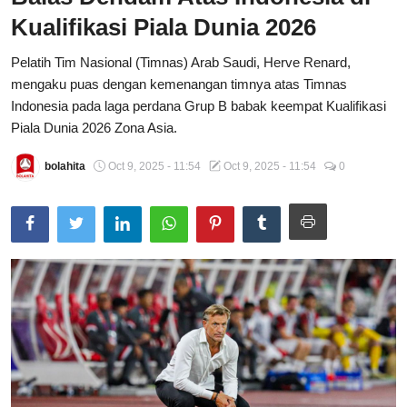
Kualifikasi Piala Dunia 2026
Total Sports
Pelatih Tim Nasional (Timnas) Arab Saudi, Herve Renard,
Contact
mengaku puas dengan kemenangan timnya atas Timnas
Indonesia pada laga perdana Grup B babak keempat Kualifikasi
Pedoman Media Siber
Piala Dunia 2026 Zona Asia.
bolahita
Oct 9, 2025 - 11:54
Oct 9, 2025 - 11:54
0