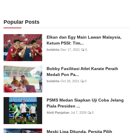
Popular Posts
Elkan dan Egy Main Lawan Malaysia,
Ketum PSSI: Tim...
bolahita
Dec 17, 2021
0
Bobby Fasilitasi Atlet Karate Peraih
Medali Pon Pa...
bolahita
Oct 26, 2021
0
PSMS Medan Siapkan Uji Coba Jelang
Piala Presiden ...
Abdi Panjaitan
Jul 7, 2026
0
Meski Liga Ditunda, Persita Pilih