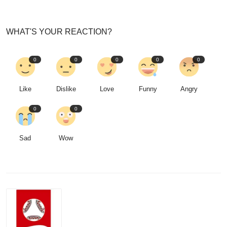
WHAT'S YOUR REACTION?
0
0
0
0
0
Like
Dislike
Love
Funny
Angry
0
0
Sad
Wow