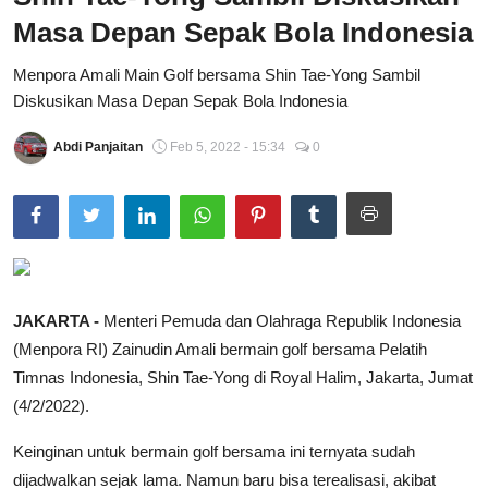
Masa Depan Sepak Bola Indonesia
Total Sports
Menpora Amali Main Golf bersama Shin Tae-Yong Sambil
Contact
Diskusikan Masa Depan Sepak Bola Indonesia
Pedoman Media Siber
Abdi Panjaitan
Feb 5, 2022 - 15:34
0
JAKARTA -
Menteri Pemuda dan Olahraga Republik Indonesia
(Menpora RI) Zainudin Amali bermain golf bersama Pelatih
Timnas Indonesia, Shin Tae-Yong di Royal Halim, Jakarta, Jumat
(4/2/2022).
Keinginan untuk bermain golf bersama ini ternyata sudah
dijadwalkan sejak lama. Namun baru bisa terealisasi, akibat