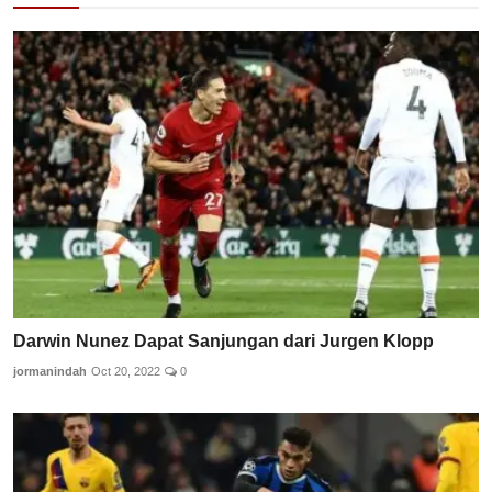
Darwin Nunez Dapat Sanjungan dari Jurgen Klopp
jormanindah
Oct 20, 2022
0