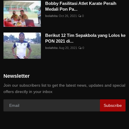
Bobby Fasilitasi Atlet Karate Peraih
Medali Pon Pa...
bolahita
Oct 26, 2021
0
Berikut 12 Tim Sepakbola yang Lolos ke
PON 2021 di...
bolahita
Aug 20, 2021
0
Newsletter
Join our subscribers list to get the latest news, updates and special
offers directly in your inbox
Subscribe