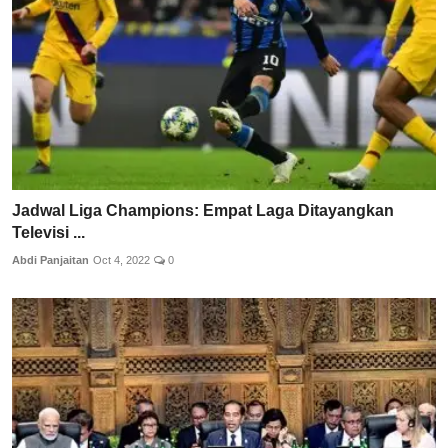
Jadwal Liga Champions: Empat Laga Ditayangkan
Televisi ...
Abdi Panjaitan
Oct 4, 2022
0