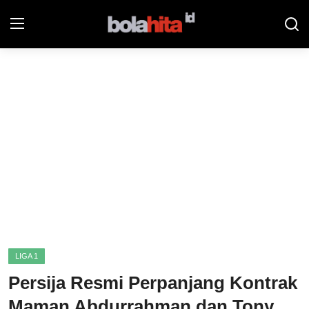
Home
Bolahita
Info Sumut
All Sports
Sepak Bola
Sosok
LIGA 1
Futsalhita
Persija Resmi Perpanjang Kontrak
Sportainment
Maman Abdurrahman dan Tony