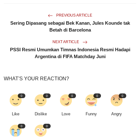
PREVIOUS ARTICLE
Sering Dipasang sebagai Bek Kanan, Jules Kounde tak
Betah di Barcelona
NEXT ARTICLE
PSSI Resmi Umumkan Timnas Indonesia Resmi Hadapi
Argentina di FIFA Matchday Juni
WHAT'S YOUR REACTION?
0
0
0
0
0
Like
Dislike
Love
Funny
Angry
0
0