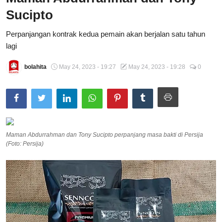
Sucipto
Total Sports
Perpanjangan kontrak kedua pemain akan berjalan satu tahun
Contact
lagi
Pedoman Media Siber
bolahita
May 24, 2023 - 19:27
May 24, 2023 - 19:28
0
Maman Abdurrahman dan Tony Sucipto perpanjang masa bakti di Persija
(Foto: Persija)