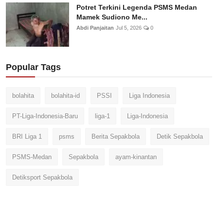
Potret Terkini Legenda PSMS Medan
Mamek Sudiono Me...
Abdi Panjaitan
Jul 5, 2026
0
Popular Tags
bolahita
bolahita-id
PSSI
Liga Indonesia
PT-Liga-Indonesia-Baru
liga-1
Liga-Indonesia
BRI Liga 1
psms
Berita Sepakbola
Detik Sepakbola
PSMS-Medan
Sepakbola
ayam-kinantan
Detiksport Sepakbola