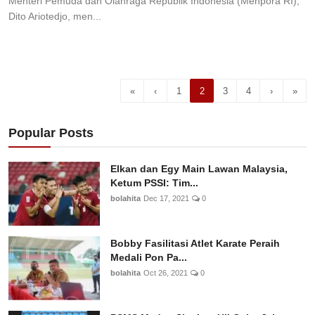
Menteri Pemuda dan Olahraga Republik Indonesia (Menpora RI),
Dito Ariotedjo, men...
«
‹
1
2
3
4
›
»
Popular Posts
Elkan dan Egy Main Lawan Malaysia,
Ketum PSSI: Tim...
bolahita
Dec 17, 2021
0
Bobby Fasilitasi Atlet Karate Peraih
Medali Pon Pa...
bolahita
Oct 26, 2021
0