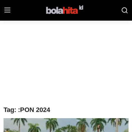
Home
Bolahita
Info Sumut
All Sports
Sepak Bola
Sosok
Tag: :PON 2024
Futsalhita
Sportainment