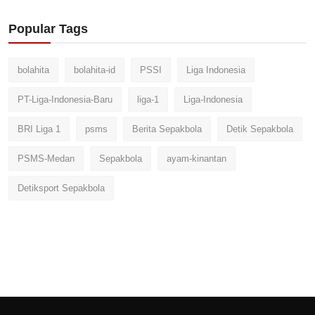
Popular Tags
bolahita
bolahita-id
PSSI
Liga Indonesia
PT-Liga-Indonesia-Baru
liga-1
Liga-Indonesia
BRI Liga 1
psms
Berita Sepakbola
Detik Sepakbola
PSMS-Medan
Sepakbola
ayam-kinantan
Detiksport Sepakbola