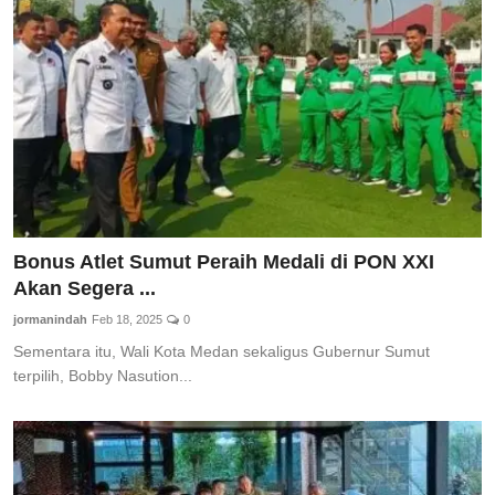
Total Sports
Contact
Pedoman Media Siber
Bonus Atlet Sumut Peraih Medali di PON XXI
Akan Segera ...
jormanindah
Feb 18, 2025
0
Sementara itu, Wali Kota Medan sekaligus Gubernur Sumut
terpilih, Bobby Nasution...