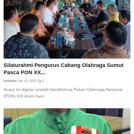
Silaturahmi Pengurus Cabang Olahraga Sumut
Pasca PON XX...
bolahita
Jan 24, 2025
0
Acara ini digelar setelah berakhirnya Pekan Olahraga Nasional
(PON) XXI Aceh-Sum...