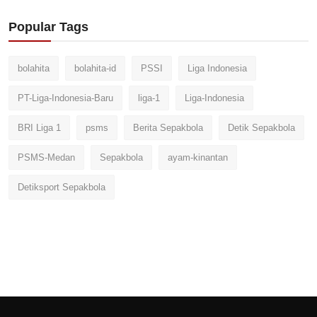
Popular Tags
bolahita
bolahita-id
PSSI
Liga Indonesia
PT-Liga-Indonesia-Baru
liga-1
Liga-Indonesia
BRI Liga 1
psms
Berita Sepakbola
Detik Sepakbola
PSMS-Medan
Sepakbola
ayam-kinantan
Detiksport Sepakbola