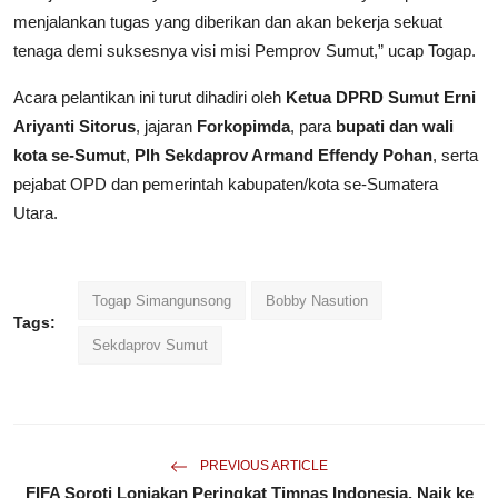
menjalankan tugas yang diberikan dan akan bekerja sekuat
tenaga demi suksesnya visi misi Pemprov Sumut,” ucap Togap.
Acara pelantikan ini turut dihadiri oleh
Ketua DPRD Sumut Erni
Ariyanti Sitorus
, jajaran
Forkopimda
, para
bupati dan wali
kota se-Sumut
,
Plh Sekdaprov Armand Effendy Pohan
, serta
pejabat OPD dan pemerintah kabupaten/kota se-Sumatera
Utara.
Togap Simangunsong
Bobby Nasution
Tags:
Sekdaprov Sumut
PREVIOUS ARTICLE
FIFA Soroti Lonjakan Peringkat Timnas Indonesia, Naik ke