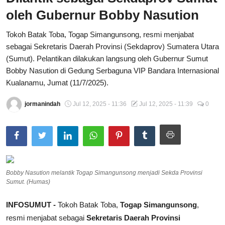
oleh Gubernur Bobby Nasution
Total Sports
Tokoh Batak Toba, Togap Simangunsong, resmi menjabat
Contact
sebagai Sekretaris Daerah Provinsi (Sekdaprov) Sumatera Utara
(Sumut). Pelantikan dilakukan langsung oleh Gubernur Sumut
Pedoman Media Siber
Bobby Nasution di Gedung Serbaguna VIP Bandara Internasional
Kualanamu, Jumat (11/7/2025).
jormanindah
Jul 12, 2025 - 11:36
Jul 12, 2025 - 11:39
0
Bobby Nasution melantik Togap Simangunsong menjadi Sekda Provinsi
Sumut. (Humas)
INFOSUMUT -
Tokoh Batak Toba,
Togap Simangunsong
,
resmi menjabat sebagai
Sekretaris Daerah Provinsi