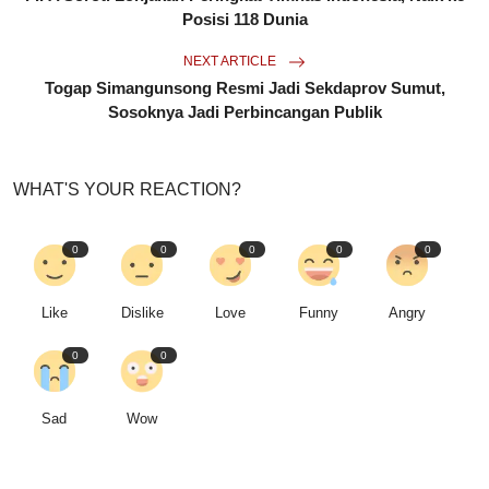
Posisi 118 Dunia
NEXT ARTICLE
Togap Simangunsong Resmi Jadi Sekdaprov Sumut,
Sosoknya Jadi Perbincangan Publik
WHAT'S YOUR REACTION?
0
0
0
0
0
Like
Dislike
Love
Funny
Angry
0
0
Sad
Wow