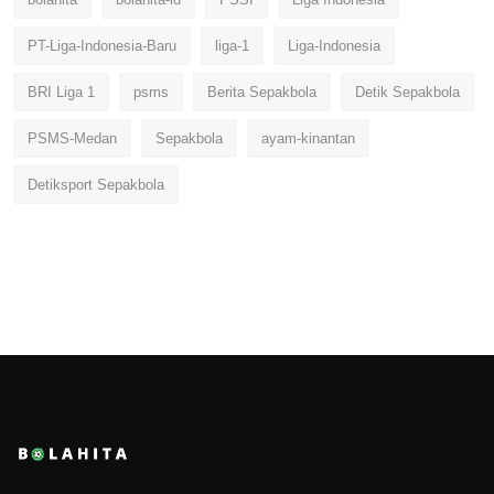
PT-Liga-Indonesia-Baru
liga-1
Liga-Indonesia
BRI Liga 1
psms
Berita Sepakbola
Detik Sepakbola
PSMS-Medan
Sepakbola
ayam-kinantan
Detiksport Sepakbola