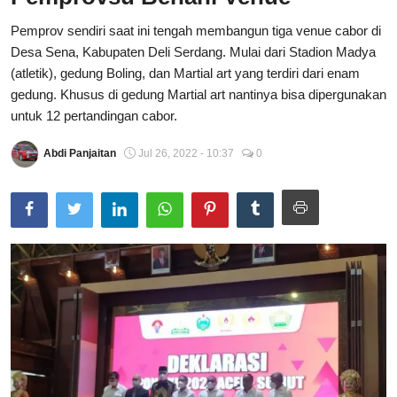
Total Sports
Pemprov sendiri saat ini tengah membangun tiga venue cabor di
Desa Sena, Kabupaten Deli Serdang. Mulai dari Stadion Madya
Contact
(atletik), gedung Boling, dan Martial art yang terdiri dari enam
gedung. Khusus di gedung Martial art nantinya bisa dipergunakan
Pedoman Media Siber
untuk 12 pertandingan cabor.
Abdi Panjaitan
Jul 26, 2022 - 10:37
0