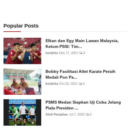
Popular Posts
Elkan dan Egy Main Lawan Malaysia,
Ketum PSSI: Tim...
bolahita
Dec 17, 2021
0
Bobby Fasilitasi Atlet Karate Peraih
Medali Pon Pa...
bolahita
Oct 26, 2021
0
PSMS Medan Siapkan Uji Coba Jelang
Piala Presiden ...
Abdi Panjaitan
Jul 7, 2026
0