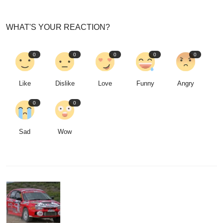
WHAT'S YOUR REACTION?
0
0
0
0
0
Like
Dislike
Love
Funny
Angry
0
0
Sad
Wow