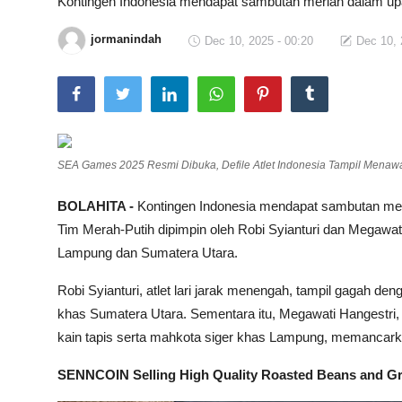
Kontingen Indonesia mendapat sambutan meriah dalam 
Total Sports
jormanindah
Dec 10, 2025 - 00:20
Dec 10, 
Contact
Pedoman Media Siber
SEA Games 2025 Resmi Dibuka, Defile Atlet Indonesia Tampil Menawa
BOLAHITA -
Kontingen Indonesia mendapat sambutan m
Tim Merah-Putih dipimpin oleh Robi Syianturi dan Megawa
Lampung dan Sumatera Utara.
Robi Syianturi, atlet lari jarak menengah, tampil gagah de
khas Sumatera Utara. Sementara itu, Megawati Hangestri, 
kain tapis serta mahkota siger khas Lampung, memancark
SENNCOIN Selling High Quality Roasted Beans and G