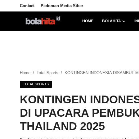
Contact
Pedoman Media Siber
HOME
BOLAHITA
IN
Home
Bolahita
Info Sumut
Home
Total Sports
KONTINGEN INDONESIA DISAMBUT M
All Sports
TOTAL SPORTS
Sepak Bola
KONTINGEN INDONES
Sosok
DI UPACARA PEMBU
Futsalhita
THAILAND 2025
Sportainment