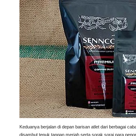
Keduanya berjalan di depan barisan atlet dari berbagai c
disambut tepuk tangan meriah serta sorak sorai para peno