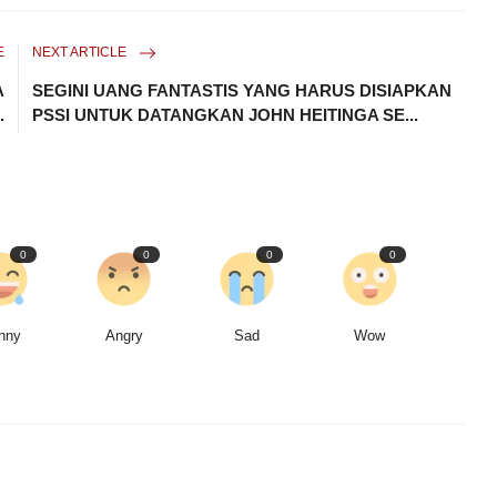
E
NEXT ARTICLE
A
SEGINI UANG FANTASTIS YANG HARUS DISIAPKAN
.
PSSI UNTUK DATANGKAN JOHN HEITINGA SE...
0
0
0
0
nny
Angry
Sad
Wow