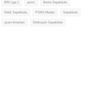
BRI Liga 1
psms
Berita Sepakbola
Detik Sepakbola
PSMS-Medan
Sepakbola
ayam-kinantan
Detiksport Sepakbola