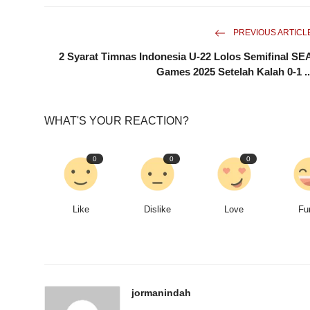
PREVIOUS ARTICL
2 Syarat Timnas Indonesia U-22 Lolos Semifinal SE
Games 2025 Setelah Kalah 0-1 ..
WHAT'S YOUR REACTION?
0
0
0
Like
Dislike
Love
Fu
jormanindah