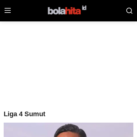
Home
Bolahita
Info Sumut
All Sports
Sepak Bola
Sosok
Liga 4 Sumut
Futsalhita
Sportainment