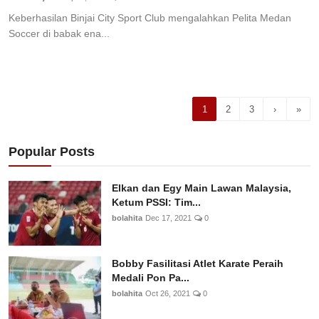
Keberhasilan Binjai City Sport Club mengalahkan Pelita Medan
Soccer di babak ena...
1
2
3
›
»
Popular Posts
Elkan dan Egy Main Lawan Malaysia,
Ketum PSSI: Tim...
bolahita
Dec 17, 2021
0
Bobby Fasilitasi Atlet Karate Peraih
Medali Pon Pa...
bolahita
Oct 26, 2021
0