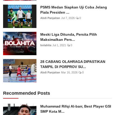
PSMS Medan Siapkan Uji Coba Jelang
Piala Presiden ...
Abdi Panjaitan
Jul 7, 2026
0
Meski Liga Ditunda, Persita Pilih
Maksimalkan Pers...
bolahita
Jul 1, 2021
0
28 CABANG OLAHRAGA DIPASTIKAN
TAMPIL DI PORPROV SU...
Abdi Panjaitan
Mar 16, 2026
0
Recommended Posts
Muhammad Rifqi Al-barr, Best Player GSI
SMP Kota M...