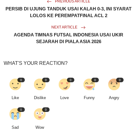
PREVIOUS ARTICLE
PERSIB DI UJUNG TANDUK USAI KALAH 0-3, INI SYARAT
LOLOS KE PEREMPATFINAL ACL 2
NEXT ARTICLE
AGENDA TIMNAS FUTSAL INDONESIA USAI UKIR
SEJARAH DI PIALA ASIA 2026
WHAT'S YOUR REACTION?
0
0
0
0
0
Like
Dislike
Love
Funny
Angry
0
0
Sad
Wow