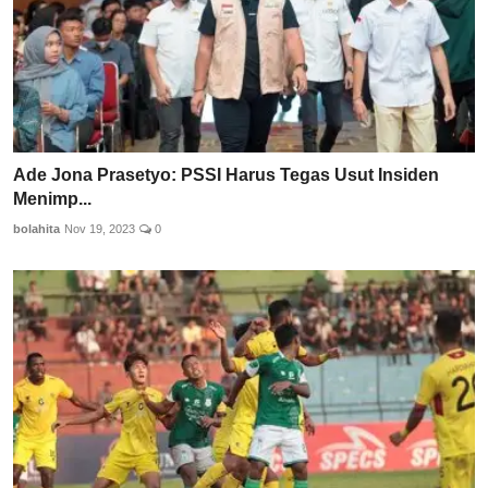
Ade Jona Prasetyo: PSSI Harus Tegas Usut Insiden
Menimp...
bolahita
Nov 19, 2023
0