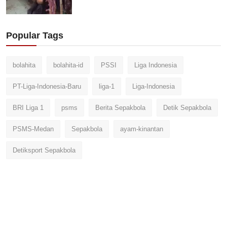
Popular Tags
bolahita
bolahita-id
PSSI
Liga Indonesia
PT-Liga-Indonesia-Baru
liga-1
Liga-Indonesia
BRI Liga 1
psms
Berita Sepakbola
Detik Sepakbola
PSMS-Medan
Sepakbola
ayam-kinantan
Detiksport Sepakbola