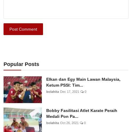
Post Comment
Popular Posts
Elkan dan Egy Main Lawan Malaysia,
Ketum PSSI: Tim...
bolahita
Dec 17, 2021
0
Bobby Fasilitasi Atlet Karate Peraih
Medali Pon Pa...
bolahita
Oct 26, 2021
0