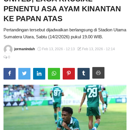
PENENTU ASA AYAM KINANTAN
Total Sports
KE PAPAN ATAS
Contact
Pertandingan tersebut dijadwalkan berlangsung di Stadion Utama
Pedoman Media Siber
Sumatera Utara, Sabtu (14/2/2026) pukul 19.00 WIB.
jormanindah
Feb 13, 2026 - 12:13
Feb 13, 2026 - 12:14
0