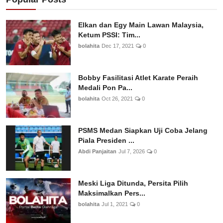
Elkan dan Egy Main Lawan Malaysia,
Ketum PSSI: Tim...
bolahita
Dec 17, 2021
0
Bobby Fasilitasi Atlet Karate Peraih
Medali Pon Pa...
bolahita
Oct 26, 2021
0
PSMS Medan Siapkan Uji Coba Jelang
Piala Presiden ...
Abdi Panjaitan
Jul 7, 2026
0
Meski Liga Ditunda, Persita Pilih
Maksimalkan Pers...
bolahita
Jul 1, 2021
0