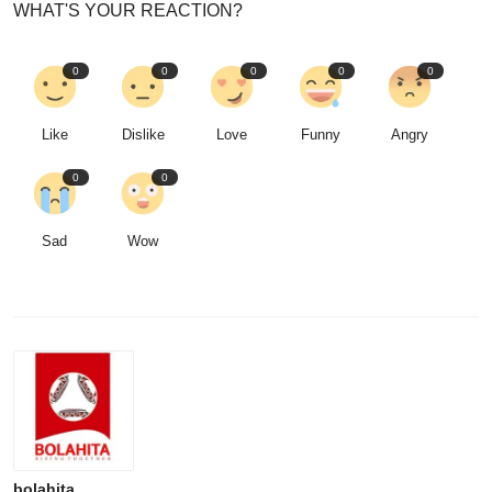
WHAT'S YOUR REACTION?
0
0
0
0
0
Like
Dislike
Love
Funny
Angry
0
0
Sad
Wow
bolahita