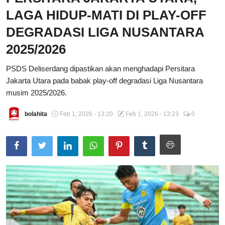
LAGA HIDUP-MATI DI PLAY-OFF
Total Sports
DEGRADASI LIGA NUSANTARA
Contact
2025/2026
Pedoman Media Siber
PSDS Deliserdang dipastikan akan menghadapi Persitara
Jakarta Utara pada babak play-off degradasi Liga Nusantara
musim 2025/2026.
bolahita
Feb 1, 2026 - 13:20
Feb 1, 2026 - 13:23
0