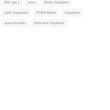
BRI Liga 1
psms
Berita Sepakbola
Detik Sepakbola
PSMS-Medan
Sepakbola
ayam-kinantan
Detiksport Sepakbola