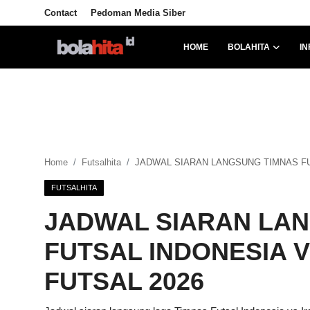
Contact
Pedoman Media Siber
HOME
BOLAHITA
IN
Home
Bolahita
Info Sumut
Home
Futsalhita
JADWAL SIARAN LANGSUNG TIMNAS FUT
All Sports
FUTSALHITA
Sepak Bola
JADWAL SIARAN LA
Sosok
FUTSAL INDONESIA VS
Futsalhita
FUTSAL 2026
Sportainment