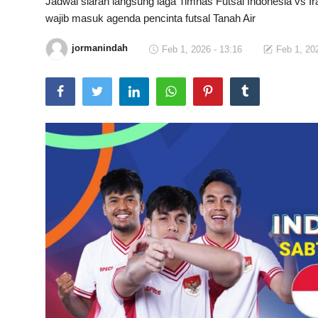
Jadwal siaran langsung laga Timnas Futsal Indonesia vs Ir
wajib masuk agenda pencinta futsal Tanah Air
Total Sports
jormanindah
Feb 1, 2026 - 13:16
Feb 1, 20
Contact
Pedoman Media Siber