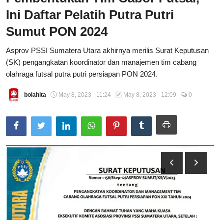
Ini Daftar Pelatih Putra Putri
Total Sports
Sumut PON 2024
Contact
Asprov PSSI Sumatera Utara akhirnya merilis Surat Keputusan
Pedoman Media Siber
(SK) pengangkatan koordinator dan manajemen tim cabang
olahraga futsal putra putri persiapan PON 2024.
bolahita
May 8, 2023 - 11:24
May 8, 2023 - 12:09
0