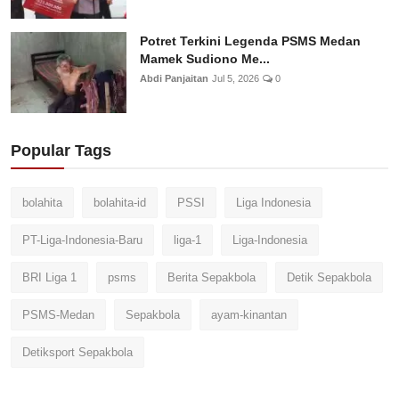
Potret Terkini Legenda PSMS Medan
Mamek Sudiono Me...
Abdi Panjaitan
Jul 5, 2026
0
Popular Tags
bolahita
bolahita-id
PSSI
Liga Indonesia
PT-Liga-Indonesia-Baru
liga-1
Liga-Indonesia
BRI Liga 1
psms
Berita Sepakbola
Detik Sepakbola
PSMS-Medan
Sepakbola
ayam-kinantan
Detiksport Sepakbola