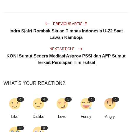
PREVIOUS ARTICLE
Indra Sjafri Rombak Skuad Timnas Indonesia U-22 Saat
Lawan Kamboja
NEXT ARTICLE
KONI Sumut Segera Mediasi Asprov PSSI dan AFP Sumut
Terkait Persiapan Tim Futsal
WHAT'S YOUR REACTION?
0
0
1
0
0
Like
Dislike
Love
Funny
Angry
0
0