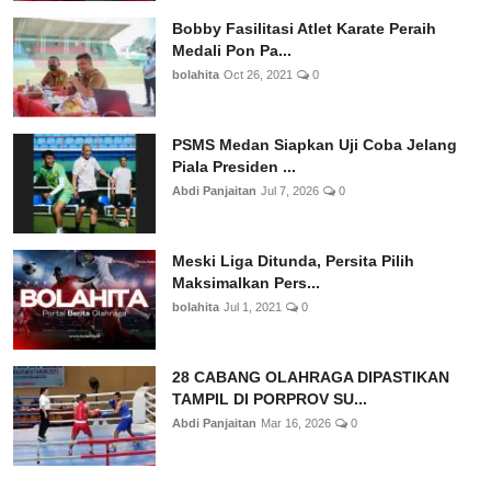
Bobby Fasilitasi Atlet Karate Peraih
Medali Pon Pa...
bolahita
Oct 26, 2021
0
PSMS Medan Siapkan Uji Coba Jelang
Piala Presiden ...
Abdi Panjaitan
Jul 7, 2026
0
Meski Liga Ditunda, Persita Pilih
Maksimalkan Pers...
bolahita
Jul 1, 2021
0
28 CABANG OLAHRAGA DIPASTIKAN
TAMPIL DI PORPROV SU...
Abdi Panjaitan
Mar 16, 2026
0