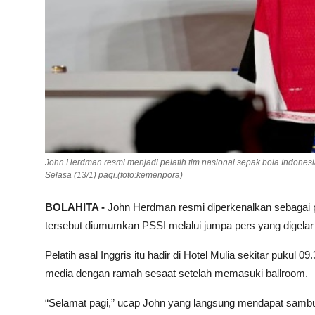
John Herdman resmi menjadi pelatih tim nasional sepak bola Indonesia
Selasa (13/1) pagi.(foto:kemenpora)
BOLAHITA -
John Herdman resmi diperkenalkan sebagai pe
tersebut diumumkan PSSI melalui jumpa pers yang digelar d
Pelatih asal Inggris itu hadir di Hotel Mulia sekitar puku
media dengan ramah sesaat setelah memasuki ballroom.
“Selamat pagi,” ucap John yang langsung mendapat sambuta