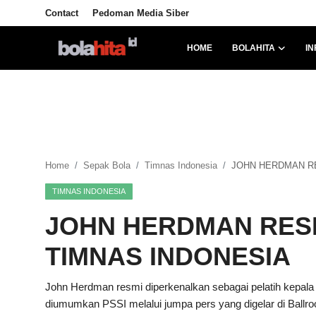
Contact
Pedoman Media Siber
HOME
BOLAHITA
IN
Home
Bolahita
Info Sumut
Home
Sepak Bola
Timnas Indonesia
JOHN HERDMAN RE
All Sports
TIMNAS INDONESIA
Sepak Bola
JOHN HERDMAN RESM
Sosok
TIMNAS INDONESIA
Futsalhita
John Herdman resmi diperkenalkan sebagai pelatih kepala 
diumumkan PSSI melalui jumpa pers yang digelar di Ballroo
Sportainment