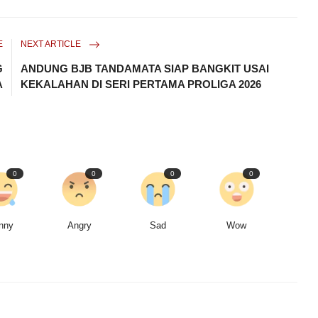
E
NEXT ARTICLE
G
ANDUNG BJB TANDAMATA SIAP BANGKIT USAI
A
KEKALAHAN DI SERI PERTAMA PROLIGA 2026
0
0
0
0
nny
Angry
Sad
Wow