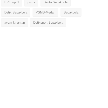
BRI Liga 1
psms
Berita Sepakbola
Detik Sepakbola
PSMS-Medan
Sepakbola
ayam-kinantan
Detiksport Sepakbola