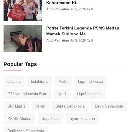
Kehormatan Ki...
Abdi Panjaitan
Jul 5, 2026
0
Potret Terkini Legenda PSMS Medan
Mamek Sudiono Me...
Abdi Panjaitan
Jul 5, 2026
0
Popular Tags
bolahita
bolahita-id
PSSI
Liga Indonesia
PT-Liga-Indonesia-Baru
liga-1
Liga-Indonesia
BRI Liga 1
psms
Berita Sepakbola
Detik Sepakbola
PSMS-Medan
Sepakbola
ayam-kinantan
Detiksport Sepakbola