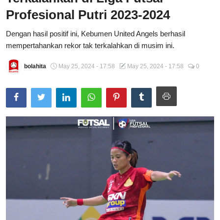
Profesional Putri 2023-2024
Total Sports
Dengan hasil positif ini, Kebumen United Angels berhasil
Contact
mempertahankan rekor tak terkalahkan di musim ini.
Pedoman Media Siber
bolahita
May 25, 2024 - 17:58
May 25, 2024 - 17:58
0