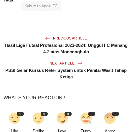
Tags:
Kebumen Angel FC
PREVIOUS ARTICLE
Hasil Liga Futsal Profesional 2023-2024: Unggul FC Menang
4-2 atas Moncongbulo
NEXT ARTICLE
PSSI Gelar Kursus Refer System untuk Penilai Wasit Tahap
Ketiga
WHAT'S YOUR REACTION?
0
0
0
0
0
Like
Dislike
Love
Funny
Angry