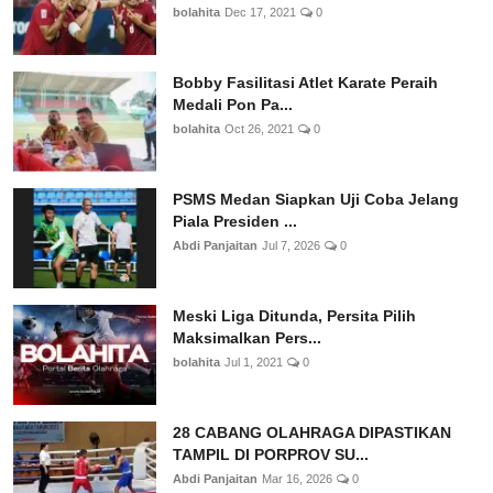
bolahita
Dec 17, 2021
0
Bobby Fasilitasi Atlet Karate Peraih
Medali Pon Pa...
bolahita
Oct 26, 2021
0
PSMS Medan Siapkan Uji Coba Jelang
Piala Presiden ...
Abdi Panjaitan
Jul 7, 2026
0
Meski Liga Ditunda, Persita Pilih
Maksimalkan Pers...
bolahita
Jul 1, 2021
0
28 CABANG OLAHRAGA DIPASTIKAN
TAMPIL DI PORPROV SU...
Abdi Panjaitan
Mar 16, 2026
0