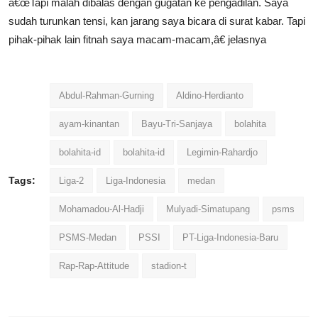
â€œTapi malah dibalas dengan gugatan ke pengadilan. Saya
sudah turunkan tensi, kan jarang saya bicara di surat kabar. Tapi
pihak-pihak lain fitnah saya macam-macam,â€ jelasnya
Abdul-Rahman-Gurning
Aldino-Herdianto
ayam-kinantan
Bayu-Tri-Sanjaya
bolahita
bolahita-id
bolahita-id
Legimin-Rahardjo
Tags:
Liga-2
Liga-Indonesia
medan
Mohamadou-Al-Hadji
Mulyadi-Simatupang
psms
PSMS-Medan
PSSI
PT-Liga-Indonesia-Baru
Rap-Rap-Attitude
stadion-t