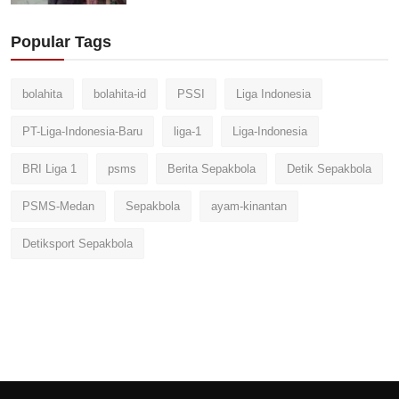
Popular Tags
bolahita
bolahita-id
PSSI
Liga Indonesia
PT-Liga-Indonesia-Baru
liga-1
Liga-Indonesia
BRI Liga 1
psms
Berita Sepakbola
Detik Sepakbola
PSMS-Medan
Sepakbola
ayam-kinantan
Detiksport Sepakbola