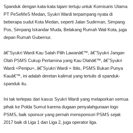
Spanduk dengan kata-kata tajam tertuju untuk Komisaris Utama
PT PeSeMeS
Medan
, Syukri Wardi terpampang nyata di
beberapa sudut Kota
Medan
, seperti Jalan Sudirman, Simpang
Pos, Simpang Iskandar Muda, Belakang Rumah Wali Kota, juga
depan Rumah Gubernur.
â€˜Syukri Wardi Kau Salah Pilih Lawanâ€™, â€˜Syukri Jangan
Olah
PSMS
Cukup Pertamina yang Kau Olahâ€™, â€˜Syukri
Wardi =Penipu=, â€˜Syukri Wardi = Iblis,
PSMS
Bukan Punya
Kauâ€™, ini adalah deretan kalimat yang tertulis di spanduk-
spanduk itu.
Ini tak terlepas dari kasus Syukri Wardi yang melaporkan semua
pihak ke Polda
Sumut
karena dugaan penyalahgunaan logo
PSMS, baik sponsor yang pernah mensponsori
PSMS
sejak
2017 baik di Liga 1 dan Liga 2, juga operator liga.