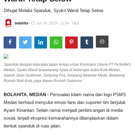
Total Sports
Dihujat Melalui Spanduk, Syukri Wardi Tetap Selow
Contact
bolahita
Jun 29, 2019 - 11:54
0
Pedoman Media Siber
Spanduk dengan kata-kata tajam tertuju untuk Komisaris Utama PT PeSeMeS
Medan, Syukri Wardi terpampang nyata di beberapa sudut Kota Medan,
seperti Jalan Sudirman, Simpang Pos, Simpang Iskandar Muda, Belakang
Rumah Wali Kota, juga depan Rumah Gubernur
BOLAHITA,
MEDAN
-
Persoalan klaim nama dan logo
PSMS
Medan
berhasil menyulut emosi fans dan suporter tim berjuluk
Ayam Kinantan. Selain ramai menjadi perbincangan di media
sosial, terjadi ekspresi kemarahannya dilampiaskan dalam
bentuk spanduk di ruas jalan.