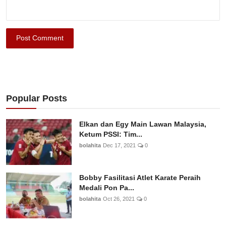
Post Comment
Popular Posts
Elkan dan Egy Main Lawan Malaysia,
Ketum PSSI: Tim...
bolahita
Dec 17, 2021
0
Bobby Fasilitasi Atlet Karate Peraih
Medali Pon Pa...
bolahita
Oct 26, 2021
0