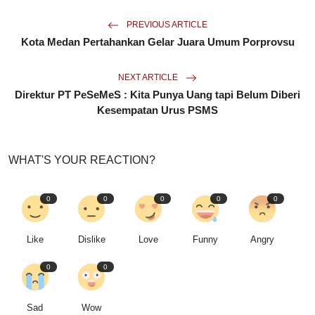
PREVIOUS ARTICLE
Kota Medan Pertahankan Gelar Juara Umum Porprovsu
NEXT ARTICLE
Direktur PT PeSeMeS : Kita Punya Uang tapi Belum Diberi
Kesempatan Urus PSMS
WHAT'S YOUR REACTION?
0
0
0
0
0
Like
Dislike
Love
Funny
Angry
0
0
Sad
Wow