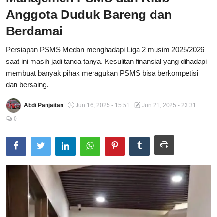
Anggota Duduk Bareng dan
Total Sports
Berdamai
Contact
Persiapan PSMS Medan menghadapi Liga 2 musim 2025/2026
Pedoman Media Siber
saat ini masih jadi tanda tanya. Kesulitan finansial yang dihadapi
membuat banyak pihak meragukan PSMS bisa berkompetisi
dan bersaing.
Abdi Panjaitan
Jun 16, 2025 - 15:51
Jun 21, 2025 - 23:31
0