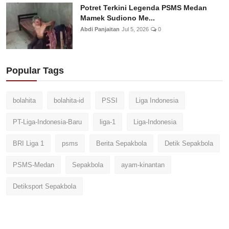
Potret Terkini Legenda PSMS Medan
Mamek Sudiono Me...
Abdi Panjaitan
Jul 5, 2026
0
Popular Tags
bolahita
bolahita-id
PSSI
Liga Indonesia
PT-Liga-Indonesia-Baru
liga-1
Liga-Indonesia
BRI Liga 1
psms
Berita Sepakbola
Detik Sepakbola
PSMS-Medan
Sepakbola
ayam-kinantan
Detiksport Sepakbola