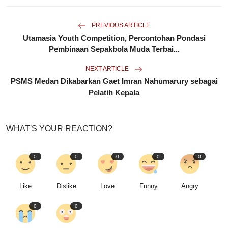
PREVIOUS ARTICLE
Utamasia Youth Competition, Percontohan Pondasi
Pembinaan Sepakbola Muda Terbai...
NEXT ARTICLE
PSMS Medan Dikabarkan Gaet Imran Nahumarury sebagai
Pelatih Kepala
WHAT'S YOUR REACTION?
0
0
0
0
0
Like
Dislike
Love
Funny
Angry
0
0