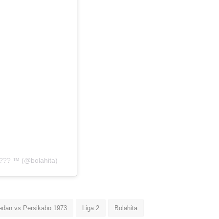
??? ™ (@bolahita)
dan vs Persikabo 1973
Liga 2
Bolahita