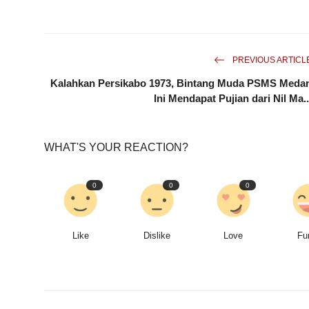
PREVIOUS ARTICL
Kalahkan Persikabo 1973, Bintang Muda PSMS Meda
Ini Mendapat Pujian dari Nil Ma..
WHAT'S YOUR REACTION?
0
0
0
Like
Dislike
Love
Fu