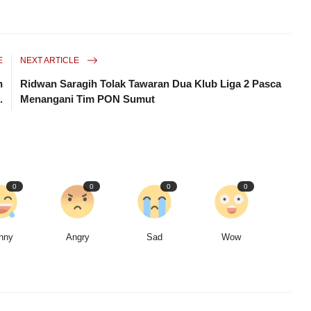
E
NEXT ARTICLE
n
Ridwan Saragih Tolak Tawaran Dua Klub Liga 2 Pasca
.
Menangani Tim PON Sumut
0
0
0
0
nny
Angry
Sad
Wow