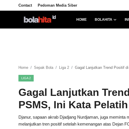
Contact
Pedoman Media Siber
HOME
BOLAHITA
IN
Home
Bolahita
Info Sumut
Home
Sepak Bola
Liga 2
Gagal Lanjutkan Trend Positif d
All Sports
LIGA 2
Sepak Bola
Gagal Lanjutkan Trend
Sosok
PSMS, Ini Kata Pelati
Futsalhita
Djanur, sapaan akrab Djadjang Nurdjaman, juga meminta 
melanjutkan tren positif setelah kemenangan atas Dejan 
Sportainment