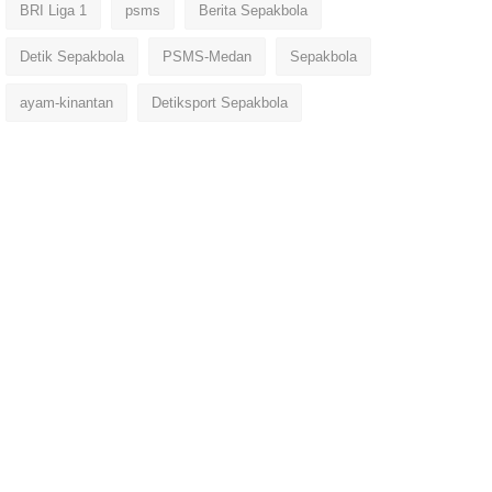
BRI Liga 1
psms
Berita Sepakbola
Detik Sepakbola
PSMS-Medan
Sepakbola
ayam-kinantan
Detiksport Sepakbola