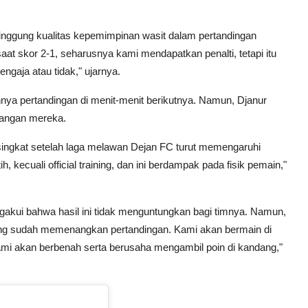
nggung kualitas kepemimpinan wasit dalam pertandingan
t skor 2-1, seharusnya kami mendapatkan penalti, tetapi itu
sengaja atau tidak," ujarnya.
nya pertandingan di menit-menit berikutnya. Namun, Djanur
nangan mereka.
 singkat setelah laga melawan Dejan FC turut memengaruhi
h, kecuali official training, dan ini berdampak pada fisik pemain,"
kui bahwa hasil ini tidak menguntungkan bagi timnya. Namun,
yang sudah memenangkan pertandingan. Kami akan bermain di
ami akan berbenah serta berusaha mengambil poin di kandang,"