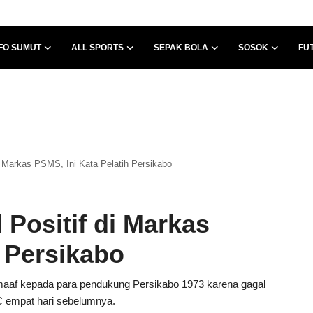
FO SUMUT
ALL SPORTS
SEPAK BOLA
SOSOK
FU
i Markas PSMS, Ini Kata Pelatih Persikabo
 Positif di Markas
h Persikabo
maaf kepada para pendukung Persikabo 1973 karena gagal
FC empat hari sebelumnya.