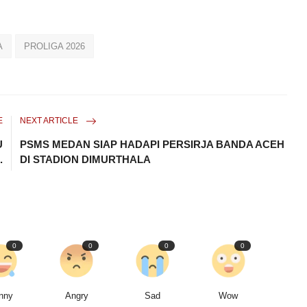
A
PROLIGA 2026
E
NEXT ARTICLE
U
PSMS MEDAN SIAP HADAPI PERSIRJA BANDA ACEH
.
DI STADION DIMURTHALA
0
0
0
0
nny
Angry
Sad
Wow