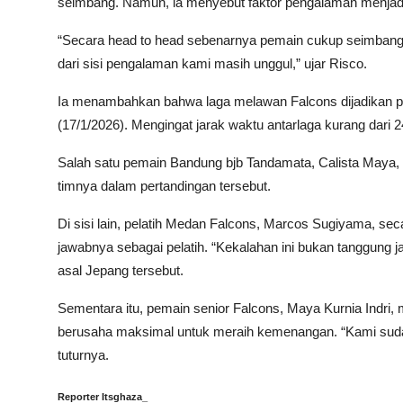
seimbang. Namun, ia menyebut faktor pengalaman menja
“Secara head to head sebenarnya pemain cukup seimbang.
dari sisi pengalaman kami masih unggul,” ujar Risco.
Ia menambahkan bahwa laga melawan Falcons dijadikan p
(17/1/2026). Mengingat jarak waktu antarlaga kurang dari
Salah satu pemain Bandung bjb Tandamata, Calista Maya
timnya dalam pertandingan tersebut.
Di sisi lain, pelatih Medan Falcons, Marcos Sugiyama, s
jawabnya sebagai pelatih. “Kekalahan ini bukan tanggung j
asal Jepang tersebut.
Sementara itu, pemain senior Falcons, Maya Kurnia Indri
berusaha maksimal untuk meraih kemenangan. “Kami suda
tuturnya.
Reporter Itsghaza_