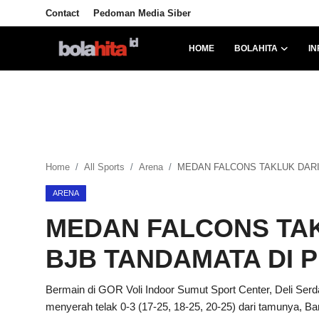
Contact
Pedoman Media Siber
HOME
BOLAHITA
IN
Home
Bolahita
Info Sumut
Home
All Sports
Arena
MEDAN FALCONS TAKLUK DARI
All Sports
ARENA
Sepak Bola
MEDAN FALCONS TA
Sosok
BJB TANDAMATA DI P
Futsalhita
Bermain di GOR Voli Indoor Sumut Sport Center, Deli Ser
menyerah telak 0-3 (17-25, 18-25, 20-25) dari tamunya, B
Sportainment