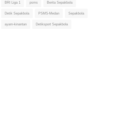
BRI Liga 1
psms
Berita Sepakbola
Detik Sepakbola
PSMS-Medan
Sepakbola
ayam-kinantan
Detiksport Sepakbola