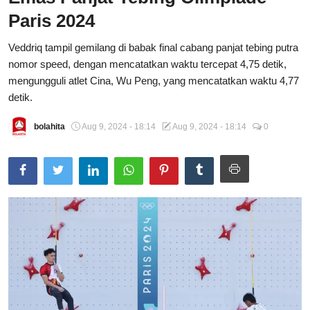
Paris 2024
Total Sports
Veddriq tampil gemilang di babak final cabang panjat tebing putra
Contact
nomor speed, dengan mencatatkan waktu tercepat 4,75 detik,
mengungguli atlet Cina, Wu Peng, yang mencatatkan waktu 4,77
Pedoman Media Siber
detik.
bolahita
Aug 9, 2024 - 18:14
Aug 9, 2024 - 18:14
0