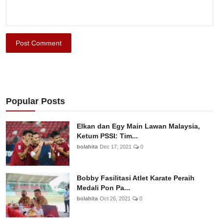
Post Comment
Popular Posts
Elkan dan Egy Main Lawan Malaysia,
Ketum PSSI: Tim...
bolahita
Dec 17, 2021
0
Bobby Fasilitasi Atlet Karate Peraih
Medali Pon Pa...
bolahita
Oct 26, 2021
0