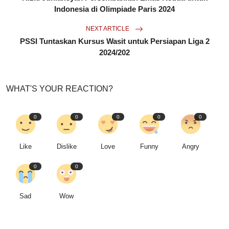
Indonesia di Olimpiade Paris 2024
NEXT ARTICLE
PSSI Tuntaskan Kursus Wasit untuk Persiapan Liga 2
2024/202
WHAT'S YOUR REACTION?
0
0
0
0
0
Like
Dislike
Love
Funny
Angry
0
0
Sad
Wow