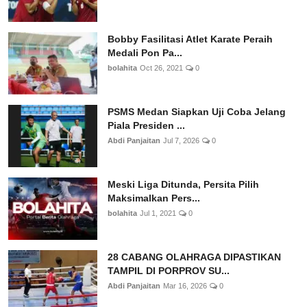
Bobby Fasilitasi Atlet Karate Peraih
Medali Pon Pa...
bolahita
Oct 26, 2021
0
PSMS Medan Siapkan Uji Coba Jelang
Piala Presiden ...
Abdi Panjaitan
Jul 7, 2026
0
Meski Liga Ditunda, Persita Pilih
Maksimalkan Pers...
bolahita
Jul 1, 2021
0
28 CABANG OLAHRAGA DIPASTIKAN
TAMPIL DI PORPROV SU...
Abdi Panjaitan
Mar 16, 2026
0