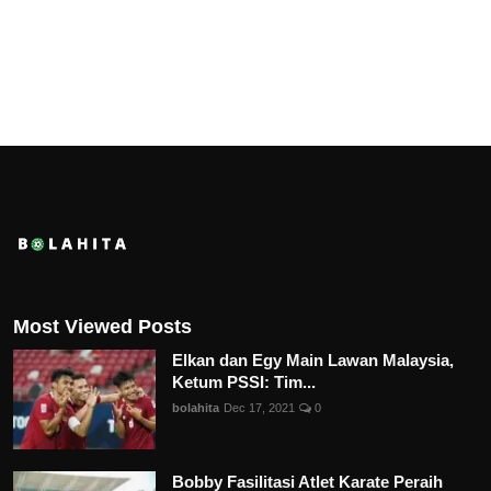
Most Viewed Posts
Elkan dan Egy Main Lawan Malaysia,
Ketum PSSI: Tim...
bolahita
Dec 17, 2021
0
Bobby Fasilitasi Atlet Karate Peraih