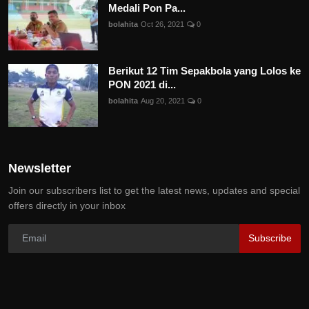
Medali Pon Pa...
bolahita
Oct 26, 2021
0
Berikut 12 Tim Sepakbola yang Lolos ke
PON 2021 di...
bolahita
Aug 20, 2021
0
Newsletter
Join our subscribers list to get the latest news, updates and special
offers directly in your inbox
Subscribe