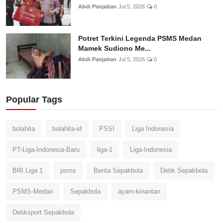
Abdi Panjaitan
Jul 5, 2026
0
Potret Terkini Legenda PSMS Medan
Mamek Sudiono Me...
Abdi Panjaitan
Jul 5, 2026
0
Popular Tags
bolahita
bolahita-id
PSSI
Liga Indonesia
PT-Liga-Indonesia-Baru
liga-1
Liga-Indonesia
BRI Liga 1
psms
Berita Sepakbola
Detik Sepakbola
PSMS-Medan
Sepakbola
ayam-kinantan
Detiksport Sepakbola