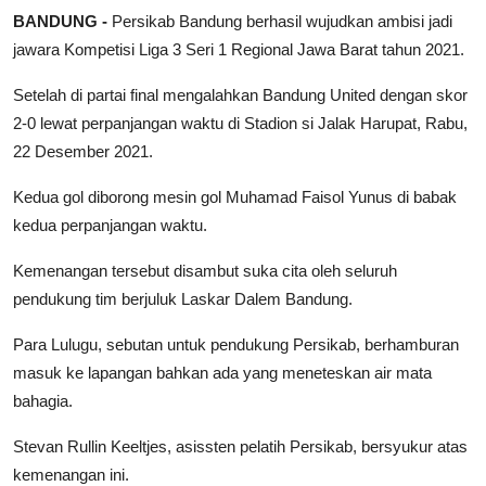
BANDUNG -
Persikab Bandung berhasil wujudkan ambisi jadi
jawara Kompetisi Liga 3 Seri 1 Regional Jawa Barat tahun 2021.
Setelah di partai final mengalahkan Bandung United dengan skor
2-0 lewat perpanjangan waktu di Stadion si Jalak Harupat, Rabu,
22 Desember 2021.
Kedua gol diborong mesin gol Muhamad Faisol Yunus di babak
kedua perpanjangan waktu.
Kemenangan tersebut disambut suka cita oleh seluruh
pendukung tim berjuluk Laskar Dalem Bandung.
Para Lulugu, sebutan untuk pendukung Persikab, berhamburan
masuk ke lapangan bahkan ada yang meneteskan air mata
bahagia.
Stevan Rullin Keeltjes, asissten pelatih Persikab, bersyukur atas
kemenangan ini.