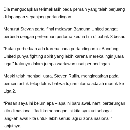
Dia mengucapkan terimakasih pada pemain yang telah berjuang
di lapangan sepanjang pertandingan.
Menurut Stevan partai final melawan Bandung United sangat
berbeda dengan pertemuan pertama kedua tim di babak 8 besar.
“Kalau perbedaan ada karena pada pertandingan ini Bandung
United punya fighting spirit yang lebih karena mereka ingin juara
juga,” katanya dalam jumpa wartawan usai pertandingan.
Meski telah menjadi juara, Steven Rullin, mengingatkan pada
pemain untuk tetap fokus bahwa tujuan utama adalah masuk ke
Liga 2.
“Pesan saya ini belum apa – apa ini baru awal, nanti pertarungan
kita di nasional. Jadi kemenangan ini kita syukuri sebagai
langkah awal kita untuk lebih serius lagi di zona nasional,”
lanjutnya.