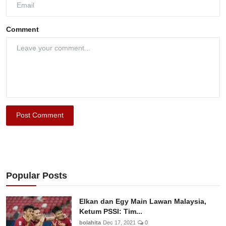
Comment
Post Comment
Popular Posts
Elkan dan Egy Main Lawan Malaysia,
Ketum PSSI: Tim...
bolahita
Dec 17, 2021
0