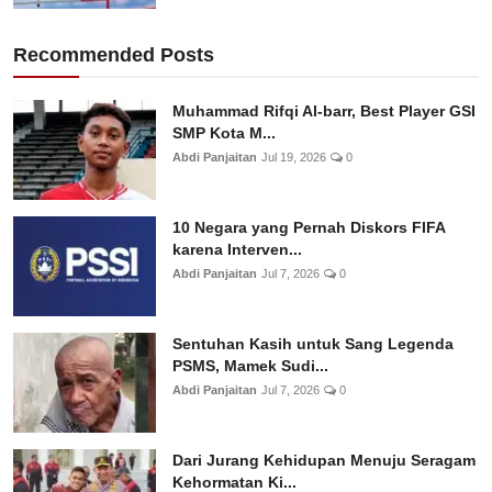
Recommended Posts
Muhammad Rifqi Al-barr, Best Player GSI
SMP Kota M...
Abdi Panjaitan
Jul 19, 2026
0
10 Negara yang Pernah Diskors FIFA
karena Interven...
Abdi Panjaitan
Jul 7, 2026
0
Sentuhan Kasih untuk Sang Legenda
PSMS, Mamek Sudi...
Abdi Panjaitan
Jul 7, 2026
0
Dari Jurang Kehidupan Menuju Seragam
Kehormatan Ki...