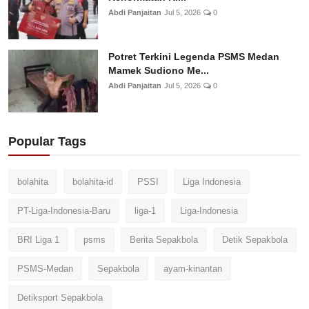
Abdi Panjaitan
Jul 5, 2026
0
Potret Terkini Legenda PSMS Medan
Mamek Sudiono Me...
Abdi Panjaitan
Jul 5, 2026
0
Popular Tags
bolahita
bolahita-id
PSSI
Liga Indonesia
PT-Liga-Indonesia-Baru
liga-1
Liga-Indonesia
BRI Liga 1
psms
Berita Sepakbola
Detik Sepakbola
PSMS-Medan
Sepakbola
ayam-kinantan
Detiksport Sepakbola