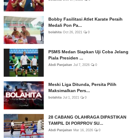
Bobby Fasilitasi Atlet Karate Peraih
Medali Pon Pa...
bolahita
Oct 26, 2021
0
PSMS Medan Siapkan Uji Coba Jelang
Piala Presiden ...
Abdi Panjaitan
Jul 7, 2026
0
Meski Liga Ditunda, Persita Pilih
Maksimalkan Pers...
bolahita
Jul 1, 2021
0
28 CABANG OLAHRAGA DIPASTIKAN
TAMPIL DI PORPROV SU...
Abdi Panjaitan
Mar 16, 2026
0