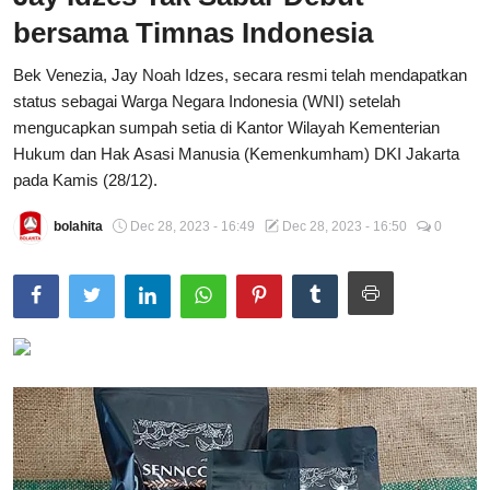
bersama Timnas Indonesia
Total Sports
Bek Venezia, Jay Noah Idzes, secara resmi telah mendapatkan
Contact
status sebagai Warga Negara Indonesia (WNI) setelah
mengucapkan sumpah setia di Kantor Wilayah Kementerian
Pedoman Media Siber
Hukum dan Hak Asasi Manusia (Kemenkumham) DKI Jakarta
pada Kamis (28/12).
bolahita
Dec 28, 2023 - 16:49
Dec 28, 2023 - 16:50
0