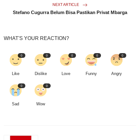
NEXT ARTICLE
Stefano Cugurra Belum Bisa Pastikan Privat Mbarga
WHAT'S YOUR REACTION?
0
0
0
0
0
Like
Dislike
Love
Funny
Angry
0
0
Sad
Wow