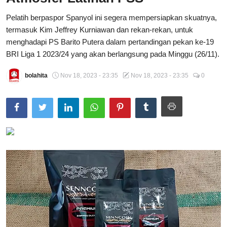
Total Sports
Pelatih berpaspor Spanyol ini segera mempersiapkan skuatnya,
termasuk Kim Jeffrey Kurniawan dan rekan-rekan, untuk
Contact
menghadapi PS Barito Putera dalam pertandingan pekan ke-19
BRI Liga 1 2023/24 yang akan berlangsung pada Minggu (26/11).
Pedoman Media Siber
bolahita
Nov 18, 2023 - 23:35
Nov 18, 2023 - 23:35
0