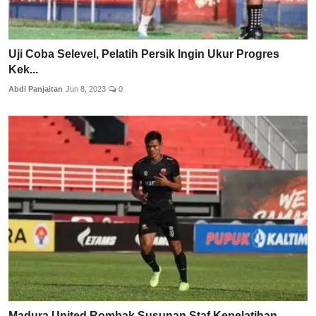
Uji Coba Selevel, Pelatih Persik Ingin Ukur Progres
Kek...
Abdi Panjaitan
Jun 8, 2023
0
Madura United Rombak Susunan Staf Kepelatihan