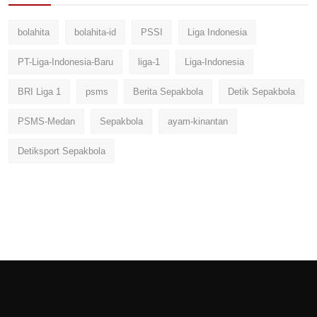
bolahita
bolahita-id
PSSI
Liga Indonesia
PT-Liga-Indonesia-Baru
liga-1
Liga-Indonesia
BRI Liga 1
psms
Berita Sepakbola
Detik Sepakbola
PSMS-Medan
Sepakbola
ayam-kinantan
Detiksport Sepakbola