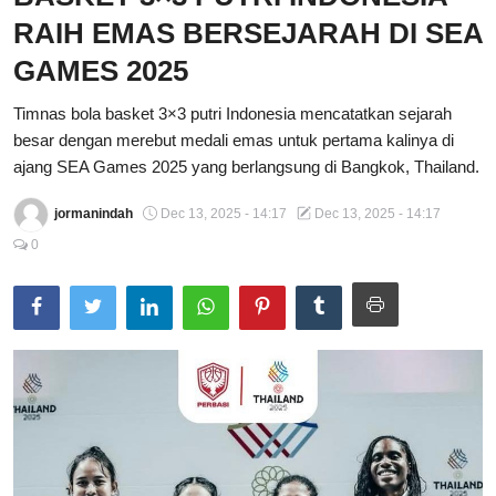
RAIH EMAS BERSEJARAH DI SEA
Total Sports
GAMES 2025
Contact
Timnas bola basket 3×3 putri Indonesia mencatatkan sejarah
Pedoman Media Siber
besar dengan merebut medali emas untuk pertama kalinya di
ajang SEA Games 2025 yang berlangsung di Bangkok, Thailand.
jormanindah
Dec 13, 2025 - 14:17
Dec 13, 2025 - 14:17
0