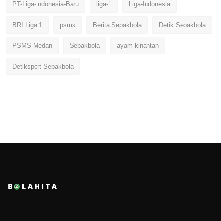
PT-Liga-Indonesia-Baru
liga-1
Liga-Indonesia
BRI Liga 1
psms
Berita Sepakbola
Detik Sepakbola
PSMS-Medan
Sepakbola
ayam-kinantan
Detiksport Sepakbola