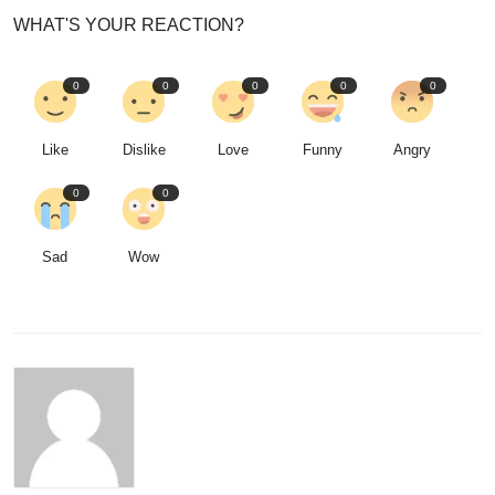
WHAT'S YOUR REACTION?
0
0
0
0
0
Like
Dislike
Love
Funny
Angry
0
0
Sad
Wow