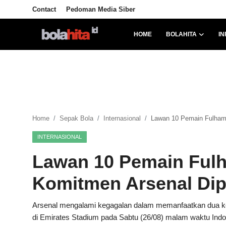
Contact
Pedoman Media Siber
HOME
BOLAHITA
IN
Home
Bolahita
Info Sumut
Home
Sepak Bola
Internasional
Lawan 10 Pemain Fulham,
All Sports
INTERNASIONAL
Sepak Bola
Lawan 10 Pemain Fulh
Sosok
Komitmen Arsenal Dip
Futsalhita
Arsenal mengalami kegagalan dalam memanfaatkan dua k
di Emirates Stadium pada Sabtu (26/08) malam waktu Indo
Sportainment