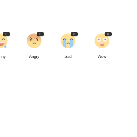
0
0
0
0
nny
Angry
Sad
Wow