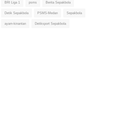
BRI Liga 1
psms
Berita Sepakbola
Detik Sepakbola
PSMS-Medan
Sepakbola
ayam-kinantan
Detiksport Sepakbola