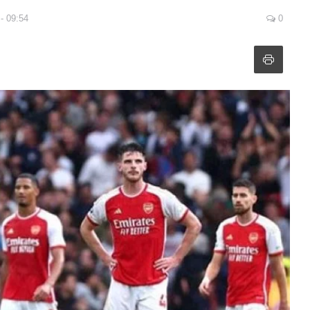
- 09:54
0