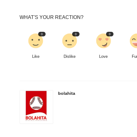
WHAT'S YOUR REACTION?
0
0
0
Like
Dislike
Love
Fu
bolahita