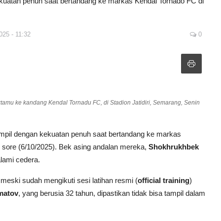
kekuatan penuh saat bertandang ke markas Kendal Tornado FC di
025 - 11:32
0
tamu ke kandang Kendal Tornadu FC, di Stadion Jatidiri, Semarang, Senin
ampil dengan kekuatan penuh saat bertandang ke markas
n sore (6/10/2025). Bek asing andalan mereka,
Shokhrukhbek
lami cedera.
meski sudah mengikuti sesi latihan resmi (
official training
)
matov
, yang berusia 32 tahun, dipastikan tidak bisa tampil dalam