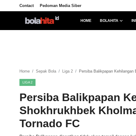
Contact
Pedoman Media Siber
HOME
BOLAHITA
IN
Home
Bolahita
Info Sumut
Home
Sepak Bola
Liga 2
Persiba Balikpapan Kehilangan
All Sports
LIGA 2
Sepak Bola
Persiba Balikpapan K
Sosok
Shokhrukhbek Kholma
Futsalhita
Tornado FC
Sportainment