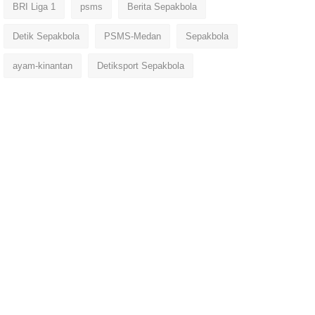
BRI Liga 1
psms
Berita Sepakbola
Detik Sepakbola
PSMS-Medan
Sepakbola
ayam-kinantan
Detiksport Sepakbola