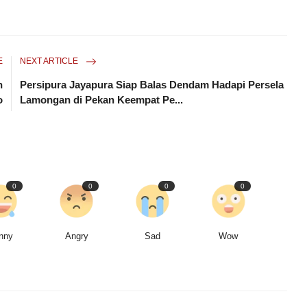
E
NEXT ARTICLE
n
Persipura Jayapura Siap Balas Dendam Hadapi Persela
o
Lamongan di Pekan Keempat Pe...
0
0
0
0
nny
Angry
Sad
Wow