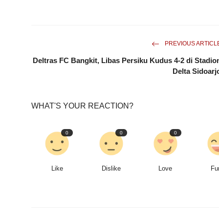
PREVIOUS ARTICL
Deltras FC Bangkit, Libas Persiku Kudus 4-2 di Stadio
Delta Sidoarj
WHAT'S YOUR REACTION?
0
0
0
Like
Dislike
Love
Fu