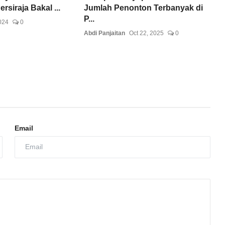
ersiraja Bakal ...
Jumlah Penonton Terbanyak di
P...
024
0
Abdi Panjaitan
Oct 22, 2025
0
Email