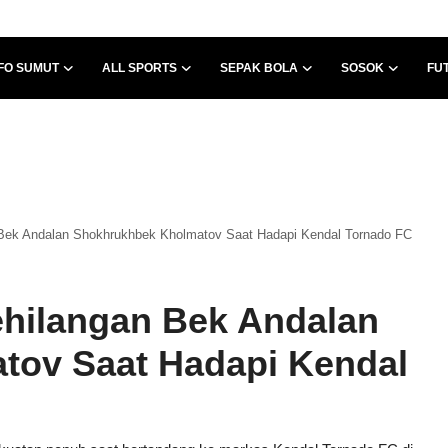
FO SUMUT
ALL SPORTS
SEPAK BOLA
SOSOK
FU
 Bek Andalan Shokhrukhbek Kholmatov Saat Hadapi Kendal Tornado FC
ehilangan Bek Andalan
tov Saat Hadapi Kendal