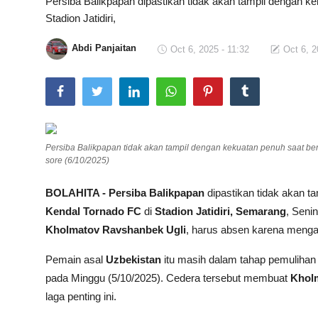
Persiba Balikpapan dipastikan tidak akan tampil dengan 
Stadion Jatidiri,
Total Sports
Abdi Panjaitan
Oct 6, 2025 - 11:32
Oct 6, 2
Contact
Pedoman Media Siber
Persiba Balikpapan tidak akan tampil dengan kekuatan penuh saat ber
sore (6/10/2025)
BOLAHITA - Persiba Balikpapan
dipastikan tidak akan t
Kendal Tornado FC
di
Stadion Jatidiri, Semarang
, Seni
Kholmatov Ravshanbek Ugli
, harus absen karena menga
Pemain asal
Uzbekistan
itu masih dalam tahap pemulihan 
pada Minggu (5/10/2025). Cedera tersebut membuat
Khol
laga penting ini.