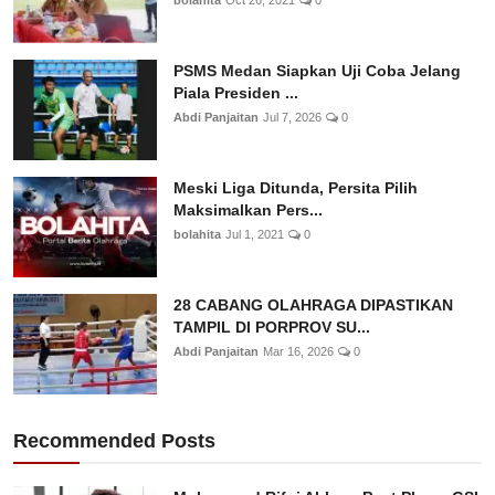
PSMS Medan Siapkan Uji Coba Jelang
Piala Presiden ...
Abdi Panjaitan
Jul 7, 2026
0
Meski Liga Ditunda, Persita Pilih
Maksimalkan Pers...
bolahita
Jul 1, 2021
0
28 CABANG OLAHRAGA DIPASTIKAN
TAMPIL DI PORPROV SU...
Abdi Panjaitan
Mar 16, 2026
0
Recommended Posts