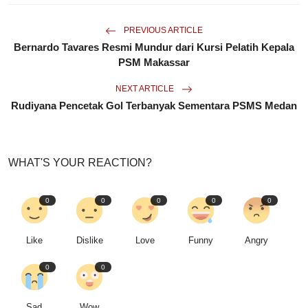
PREVIOUS ARTICLE
Bernardo Tavares Resmi Mundur dari Kursi Pelatih Kepala
PSM Makassar
NEXT ARTICLE
Rudiyana Pencetak Gol Terbanyak Sementara PSMS Medan
WHAT'S YOUR REACTION?
0
0
0
0
0
Like
Dislike
Love
Funny
Angry
0
0
Sad
Wow