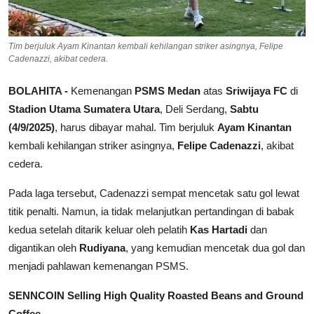
Tim berjuluk Ayam Kinantan kembali kehilangan striker asingnya, Felipe
Cadenazzi, akibat cedera.
BOLAHITA -
Kemenangan
PSMS Medan
atas
Sriwijaya FC
di
Stadion Utama Sumatera Utara
, Deli Serdang,
Sabtu
(4/9/2025)
, harus dibayar mahal. Tim berjuluk
Ayam Kinantan
kembali kehilangan striker asingnya,
Felipe Cadenazzi
, akibat
cedera.
Pada laga tersebut, Cadenazzi sempat mencetak satu gol lewat
titik penalti. Namun, ia tidak melanjutkan pertandingan di babak
kedua setelah ditarik keluar oleh pelatih
Kas Hartadi
dan
digantikan oleh
Rudiyana
, yang kemudian mencetak dua gol dan
menjadi pahlawan kemenangan PSMS.
SENNCOIN Selling High Quality Roasted Beans and Ground
Coffee