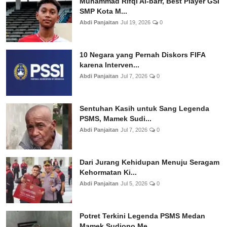
Muhammad Rifqi Al-barr, Best Player GSI
SMP Kota M...
Abdi Panjaitan
Jul 19, 2026
0
10 Negara yang Pernah Diskors FIFA
karena Interven...
Abdi Panjaitan
Jul 7, 2026
0
Sentuhan Kasih untuk Sang Legenda
PSMS, Mamek Sudi...
Abdi Panjaitan
Jul 7, 2026
0
Dari Jurang Kehidupan Menuju Seragam
Kehormatan Ki...
Abdi Panjaitan
Jul 5, 2026
0
Potret Terkini Legenda PSMS Medan
Mamek Sudiono Me...