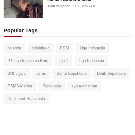
Abdi Panjaitan
Jul 5, 2026
0
Popular Tags
bolahita
bolahita-id
PSSI
Liga Indonesia
PT-Liga-Indonesia-Baru
liga-1
Liga-Indonesia
BRI Liga 1
psms
Berita Sepakbola
Detik Sepakbola
PSMS-Medan
Sepakbola
ayam-kinantan
Detiksport Sepakbola