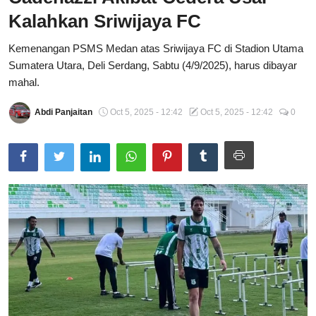
Kalahkan Sriwijaya FC
Total Sports
Kemenangan PSMS Medan atas Sriwijaya FC di Stadion Utama
Contact
Sumatera Utara, Deli Serdang, Sabtu (4/9/2025), harus dibayar
mahal.
Pedoman Media Siber
Abdi Panjaitan
Oct 5, 2025 - 12:42
Oct 5, 2025 - 12:42
0