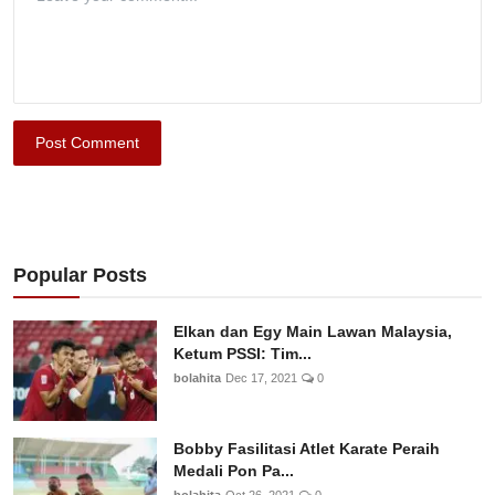
Post Comment
Popular Posts
Elkan dan Egy Main Lawan Malaysia,
Ketum PSSI: Tim...
bolahita
Dec 17, 2021
0
Bobby Fasilitasi Atlet Karate Peraih
Medali Pon Pa...
bolahita
Oct 26, 2021
0