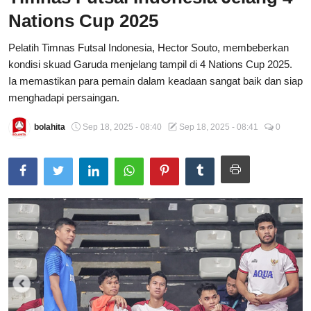
Nations Cup 2025
Total Sports
Pelatih Timnas Futsal Indonesia, Hector Souto, membeberkan
Contact
kondisi skuad Garuda menjelang tampil di 4 Nations Cup 2025.
Ia memastikan para pemain dalam keadaan sangat baik dan siap
Pedoman Media Siber
menghadapi persaingan.
bolahita
Sep 18, 2025 - 08:40
Sep 18, 2025 - 08:41
0