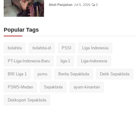
Abdi Panjaitan
Jul 5, 2026
0
Popular Tags
bolahita
bolahita-id
PSSI
Liga Indonesia
PT-Liga-Indonesia-Baru
liga-1
Liga-Indonesia
BRI Liga 1
psms
Berita Sepakbola
Detik Sepakbola
PSMS-Medan
Sepakbola
ayam-kinantan
Detiksport Sepakbola