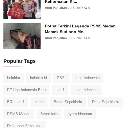
Kehormatan Ki...
Abdi Panjaitan
Jul 5, 2026
0
Potret Terkini Legenda PSMS Medan
Mamek Sudiono Me...
Abdi Panjaitan
Jul 5, 2026
0
Popular Tags
bolahita
bolahita-id
PSSI
Liga Indonesia
PT-Liga-Indonesia-Baru
liga-1
Liga-Indonesia
BRI Liga 1
psms
Berita Sepakbola
Detik Sepakbola
PSMS-Medan
Sepakbola
ayam-kinantan
Detiksport Sepakbola