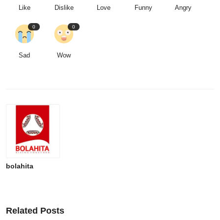
Like
Dislike
Love
Funny
Angry
0
0
Sad
Wow
bolahita
Related Posts