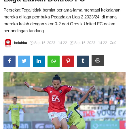
Total Sports
Persekat Tegal tidak berniat berlama-lama meratapi kekalahan
mereka di laga pembuka Pegadaian Liga 2 2023/24, di mana
Contact
mereka kalah dengan skor 0-2 dari Gresik United FC dalam
pertandingan tandang.
Pedoman Media Siber
bolahita
Sep 15, 2023 - 14:22
Sep 15, 2023 - 14:22
0