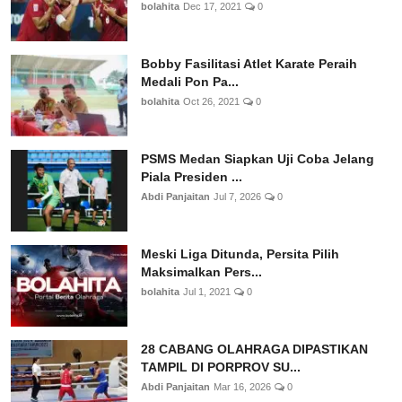
bolahita
Dec 17, 2021
0
Bobby Fasilitasi Atlet Karate Peraih
Medali Pon Pa...
bolahita
Oct 26, 2021
0
PSMS Medan Siapkan Uji Coba Jelang
Piala Presiden ...
Abdi Panjaitan
Jul 7, 2026
0
Meski Liga Ditunda, Persita Pilih
Maksimalkan Pers...
bolahita
Jul 1, 2021
0
28 CABANG OLAHRAGA DIPASTIKAN
TAMPIL DI PORPROV SU...
Abdi Panjaitan
Mar 16, 2026
0