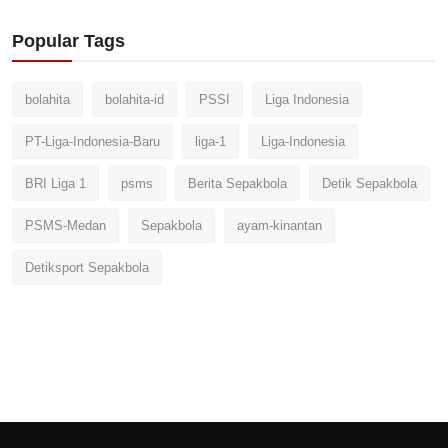
Popular Tags
bolahita
bolahita-id
PSSI
Liga Indonesia
PT-Liga-Indonesia-Baru
liga-1
Liga-Indonesia
BRI Liga 1
psms
Berita Sepakbola
Detik Sepakbola
PSMS-Medan
Sepakbola
ayam-kinantan
Detiksport Sepakbola