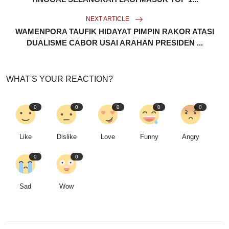
NEXT ARTICLE
WAMENPORA TAUFIK HIDAYAT PIMPIN RAKOR ATASI
DUALISME CABOR USAI ARAHAN PRESIDEN ...
WHAT'S YOUR REACTION?
0
0
0
0
0
Like
Dislike
Love
Funny
Angry
0
0
Sad
Wow