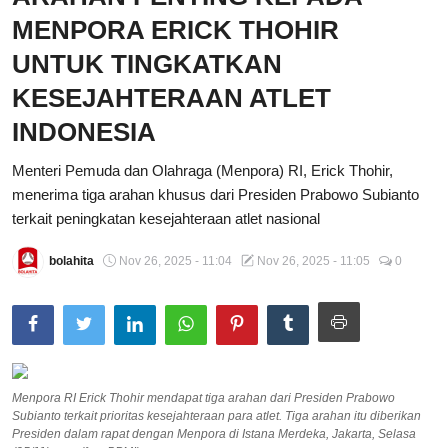
MENPORA ERICK THOHIR
Total Sports
UNTUK TINGKATKAN
Contact
KESEJAHTERAAN ATLET
Pedoman Media Siber
INDONESIA
Menteri Pemuda dan Olahraga (Menpora) RI, Erick Thohir,
menerima tiga arahan khusus dari Presiden Prabowo Subianto
terkait peningkatan kesejahteraan atlet nasional
bolahita
Nov 26, 2025 - 11:04
Nov 26, 2025 - 11:05
0
Menpora RI Erick Thohir mendapat tiga arahan dari Presiden Prabowo
Subianto terkait prioritas kesejahteraan para atlet. Tiga arahan itu diberikan
Presiden dalam rapat dengan Menpora di Istana Merdeka, Jakarta, Selasa