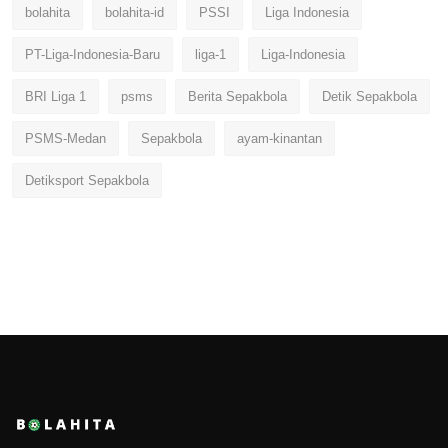
bolahita
bolahita-id
PSSI
Liga Indonesia
PT-Liga-Indonesia-Baru
liga-1
Liga-Indonesia
BRI Liga 1
psms
Berita Sepakbola
Detik Sepakbola
PSMS-Medan
Sepakbola
ayam-kinantan
Detiksport Sepakbola