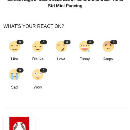
Std Mini Pancing
WHAT'S YOUR REACTION?
0
0
0
0
0
Like
Dislike
Love
Funny
Angry
0
0
Sad
Wow