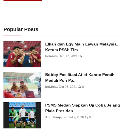
Popular Posts
Elkan dan Egy Main Lawan Malaysia,
Ketum PSSI: Tim...
bolahita
Dec 17, 2021
0
Bobby Fasilitasi Atlet Karate Peraih
Medali Pon Pa...
bolahita
Oct 26, 2021
0
PSMS Medan Siapkan Uji Coba Jelang
Piala Presiden ...
Abdi Panjaitan
Jul 7, 2026
0