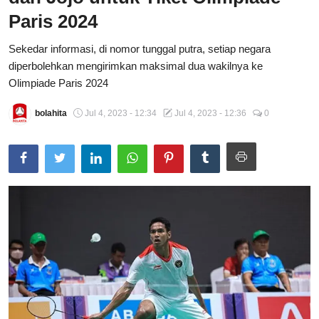
Paris 2024
Total Sports
Sekedar informasi, di nomor tunggal putra, setiap negara
Contact
diperbolehkan mengirimkan maksimal dua wakilnya ke
Olimpiade Paris 2024
Pedoman Media Siber
bolahita
Jul 4, 2023 - 12:34
Jul 4, 2023 - 12:36
0