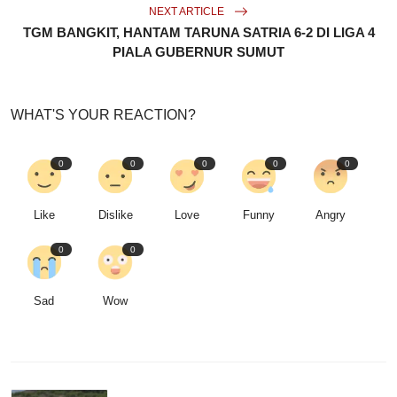
NEXT ARTICLE
TGM BANGKIT, HANTAM TARUNA SATRIA 6-2 DI LIGA 4
PIALA GUBERNUR SUMUT
WHAT'S YOUR REACTION?
0
0
0
0
0
Like
Dislike
Love
Funny
Angry
0
0
Sad
Wow