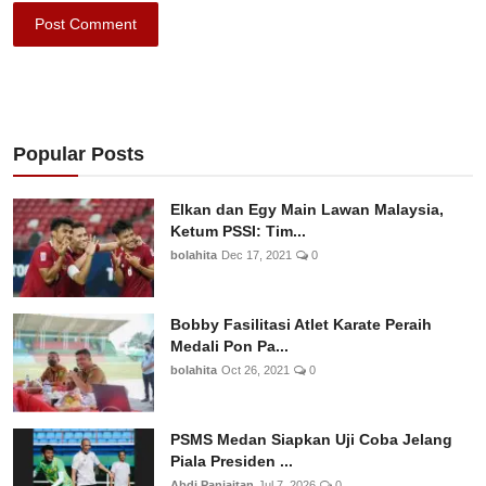
Post Comment
Popular Posts
Elkan dan Egy Main Lawan Malaysia,
Ketum PSSI: Tim...
bolahita
Dec 17, 2021
0
Bobby Fasilitasi Atlet Karate Peraih
Medali Pon Pa...
bolahita
Oct 26, 2021
0
PSMS Medan Siapkan Uji Coba Jelang
Piala Presiden ...
Abdi Panjaitan
Jul 7, 2026
0