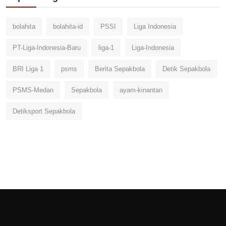
bolahita
bolahita-id
PSSI
Liga Indonesia
PT-Liga-Indonesia-Baru
liga-1
Liga-Indonesia
BRI Liga 1
psms
Berita Sepakbola
Detik Sepakbola
PSMS-Medan
Sepakbola
ayam-kinantan
Detiksport Sepakbola