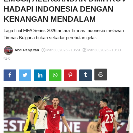
HADAPI INDONESIA DENGAN
Total Sports
KENANGAN MENDALAM
Contact
Laga final FIFA Series 2026 antara Timnas Indonesia melawan
Pedoman Media Siber
Timnas Bulgaria bukan sekadar perebutan gelar.
Abdi Panjaitan
Mar 30, 2026 - 10:29
Mar 30, 2026 - 10:30
0