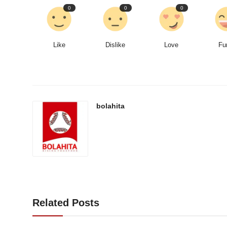
0
0
0
Like
Dislike
Love
Fu
bolahita
Related Posts