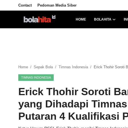
Contact
Pedoman Media Siber
HOME
BOLAHITA
IN
Home
Bolahita
Info Sumut
Home
Sepak Bola
Timnas Indonesia
Erick Thohir Soroti
All Sports
TIMNAS INDONESIA
Sepak Bola
Erick Thohir Soroti B
Sosok
yang Dihadapi Timnas
Futsalhita
Putaran 4 Kualifikasi 
Sportainment