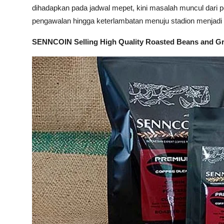
dihadapkan pada jadwal mepet, kini masalah muncul dari 
pengawalan hingga keterlambatan menuju stadion menjad
SENNCOIN Selling High Quality Roasted Beans and G