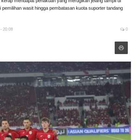
 kerap mendapat perlakuan yang merugikan jelang tampil di
ari pemilihan wasit hingga pembatasan kuota suporter tandang
- 20:08
0