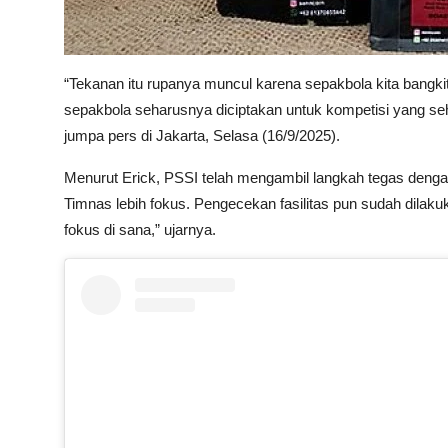
“Tekanan itu rupanya muncul karena sepakbola kita bangki
sepakbola seharusnya diciptakan untuk kompetisi yang sehat. 
jumpa pers di Jakarta, Selasa (16/9/2025).
Menurut Erick, PSSI telah mengambil langkah tegas denga
Timnas lebih fokus. Pengecekan fasilitas pun sudah dilakuk
fokus di sana,” ujarnya.