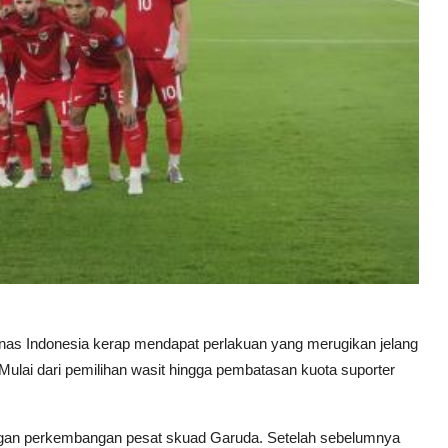
nas Indonesia kerap mendapat perlakuan yang merugikan jelang
. Mulai dari pemilihan wasit hingga pembatasan kuota suporter
dengan perkembangan pesat skuad Garuda. Setelah sebelumnya