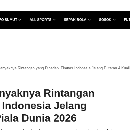
FO SUMUT
ALL SPORTS
SEPAK BOLA
SOSOK
FU
 Banyaknya Rintangan yang Dihadapi Timnas Indonesia Jelang Putaran 4 Kualif
anyaknya Rintangan
 Indonesia Jelang
Piala Dunia 2026