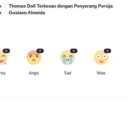
n
Thomas Doll Terkesan dengan Penyerang Persija
n
Gustavo Almeida
0
0
0
0
nny
Angry
Sad
Wow