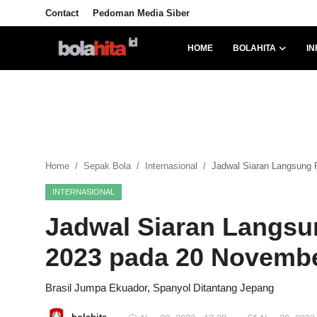
Contact
Pedoman Media Siber
HOME
BOLAHITA
IN
Home
Bolahita
Info Sumut
Home
Sepak Bola
Internasional
Jadwal Siaran Langsung 
All Sports
INTERNASIONAL
Sepak Bola
Jadwal Siaran Langsu
Sosok
2023 pada 20 Novemb
Futsalhita
Brasil Jumpa Ekuador, Spanyol Ditantang Jepang
Sportainment