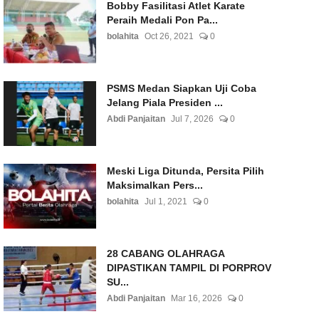
Bobby Fasilitasi Atlet Karate
Peraih Medali Pon Pa...
bolahita
Oct 26, 2021
0
PSMS Medan Siapkan Uji Coba
Jelang Piala Presiden ...
Abdi Panjaitan
Jul 7, 2026
0
Meski Liga Ditunda, Persita Pilih
Maksimalkan Pers...
bolahita
Jul 1, 2021
0
28 CABANG OLAHRAGA
DIPASTIKAN TAMPIL DI PORPROV
SU...
Abdi Panjaitan
Mar 16, 2026
0