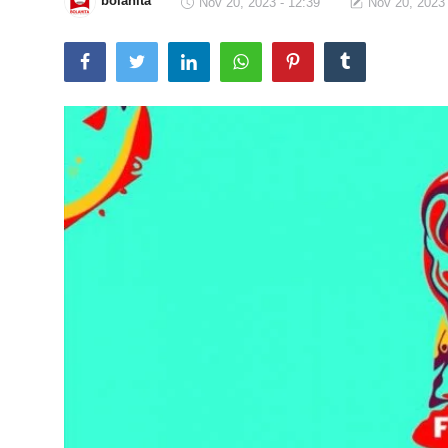
bolahita
Nov 20, 2023 - 12:39
Nov 20, 2023 
Total Sports
Contact
Pedoman Media Siber