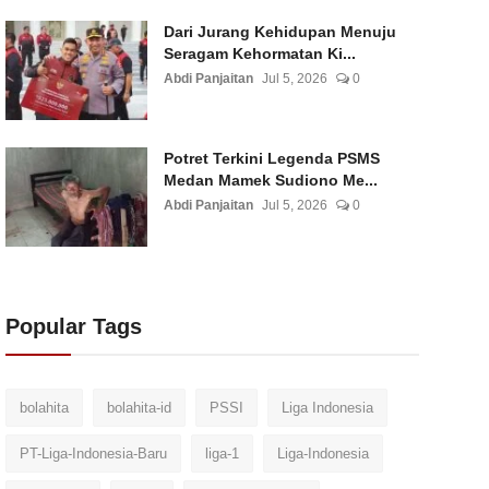
Dari Jurang Kehidupan Menuju
Seragam Kehormatan Ki...
Abdi Panjaitan
Jul 5, 2026
0
Potret Terkini Legenda PSMS
Medan Mamek Sudiono Me...
Abdi Panjaitan
Jul 5, 2026
0
Popular Tags
bolahita
bolahita-id
PSSI
Liga Indonesia
PT-Liga-Indonesia-Baru
liga-1
Liga-Indonesia