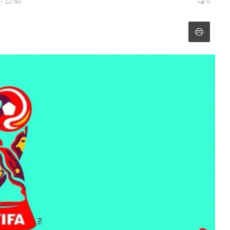
- 12:40
0