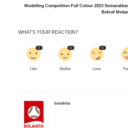
Modelling Competition Full Colour 2023 Semarakka
Bekraf Meda
WHAT'S YOUR REACTION?
0
0
0
Like
Dislike
Love
Fu
bolahita