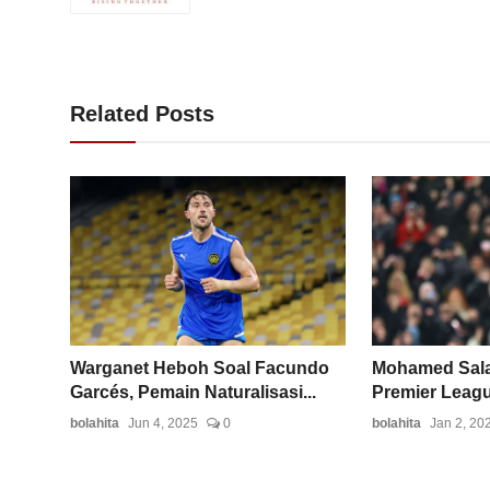
Related Posts
Warganet Heboh Soal Facundo
Mohamed Salah
Garcés, Pemain Naturalisasi...
Premier Leag
bolahita
Jun 4, 2025
0
bolahita
Jan 2, 20