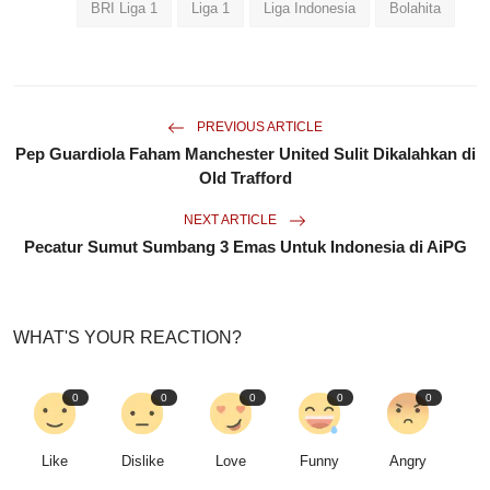
BRI Liga 1
Liga 1
Liga Indonesia
Bolahita
PREVIOUS ARTICLE
Pep Guardiola Faham Manchester United Sulit Dikalahkan di
Old Trafford
NEXT ARTICLE
Pecatur Sumut Sumbang 3 Emas Untuk Indonesia di AiPG
WHAT'S YOUR REACTION?
0
0
0
0
0
Like
Dislike
Love
Funny
Angry