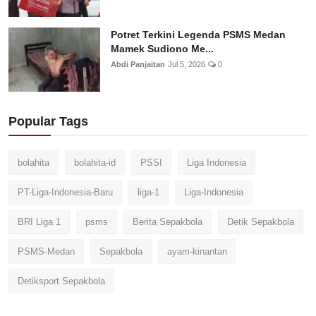
Potret Terkini Legenda PSMS Medan
Mamek Sudiono Me...
Abdi Panjaitan
Jul 5, 2026
0
Popular Tags
bolahita
bolahita-id
PSSI
Liga Indonesia
PT-Liga-Indonesia-Baru
liga-1
Liga-Indonesia
BRI Liga 1
psms
Berita Sepakbola
Detik Sepakbola
PSMS-Medan
Sepakbola
ayam-kinantan
Detiksport Sepakbola