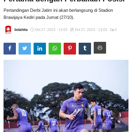
Total Sports
Pertandingan Derbi Jatim ini akan berlangsung di Stadion
Brawijaya Kediri pada Jumat (27/10).
Contact
bolahita
Oct 27, 2023 - 13:03
Oct 27, 2023 - 13:03
0
Pedoman Media Siber