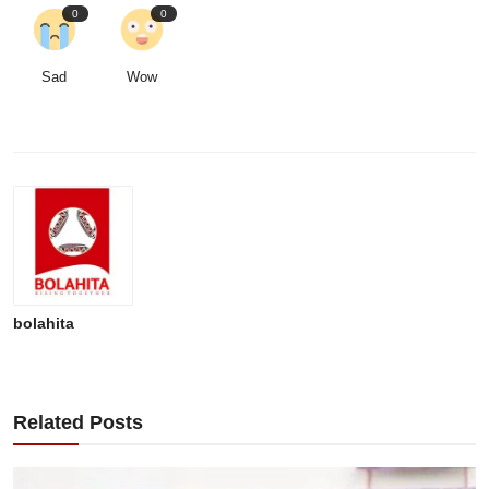
0
0
Sad
Wow
bolahita
Related Posts