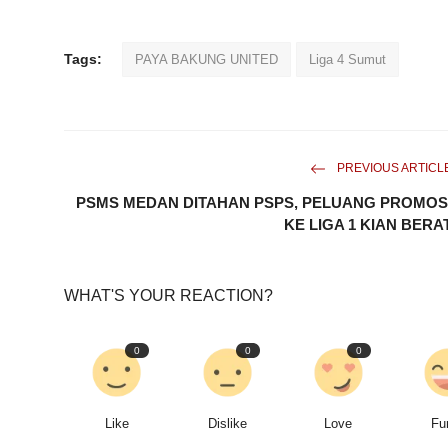
Tags:
PAYA BAKUNG UNITED
Liga 4 Sumut
PREVIOUS ARTICL
PSMS MEDAN DITAHAN PSPS, PELUANG PROMOS
KE LIGA 1 KIAN BERA
WHAT'S YOUR REACTION?
0
0
0
Like
Dislike
Love
Fu