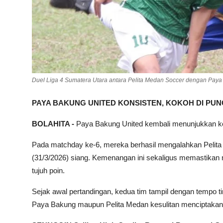
Duel Liga 4 Sumatera Utara antara Pelita Medan Soccer dengan Paya
PAYA BAKUNG UNITED KONSISTEN, KOKOH DI P
BOLAHITA -
Paya Bakung United kembali menunjukkan ko
Pada matchday ke-6, mereka berhasil mengalahkan Pelita 
(31/3/2026) siang. Kemenangan ini sekaligus memastikan
tujuh poin.
Sejak awal pertandingan, kedua tim tampil dengan tempo t
Paya Bakung maupun Pelita Medan kesulitan menciptakan p