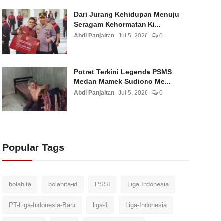
Dari Jurang Kehidupan Menuju
Seragam Kehormatan Ki...
Abdi Panjaitan
Jul 5, 2026
0
Potret Terkini Legenda PSMS
Medan Mamek Sudiono Me...
Abdi Panjaitan
Jul 5, 2026
0
Popular Tags
bolahita
bolahita-id
PSSI
Liga Indonesia
PT-Liga-Indonesia-Baru
liga-1
Liga-Indonesia