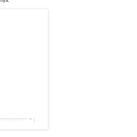
snya.
Sebuah kiriman dibagikan oleh ???????????????????????????????? ™ (@bolahita)