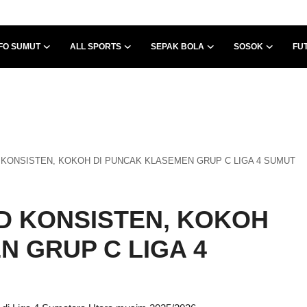
FO SUMUT
ALL SPORTS
SEPAK BOLA
SOSOK
FU
 KONSISTEN, KOKOH DI PUNCAK KLASEMEN GRUP C LIGA 4 SUMUT
D KONSISTEN, KOKOH
N GRUP C LIGA 4