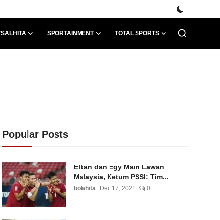
TSALHITA
SPORTAINMENT
TOTAL SPORTS
Popular Posts
Elkan dan Egy Main Lawan
Malaysia, Ketum PSSI: Tim...
bolahita
Dec 17, 2021
0