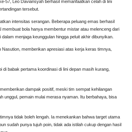
e-57, Leo Daviansyah berhasil memanfaatkan celah di lini
rtandingan tersebut.
katkan intensitas serangan. Beberapa peluang emas berhasil
mal membuat bola hanya membentur mistar atau melenceng dari
 dalam menjaga keunggulan hingga peluit akhir dibunyikan.
n Nasution, memberikan apresiasi atas kerja keras timnya,
i di babak pertama koordinasi di lini depan masih kurang,
 memberikan dampak positif, meski tim sempat kehilangan
udah unggul, pemain mulai merasa nyaman. Itu berbahaya, bisa
timnya tidak boleh lengah. Ia menekankan bahwa target utama
pun sudah punya tujuh poin, tidak ada istilah cukup dengan hasil