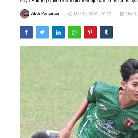
Paya Bakung United kembali menunjukkan konsistensinya
Total Sports
Abdi Panjaitan
Mar 31, 2026 - 20:15
Mar 31
Contact
Pedoman Media Siber