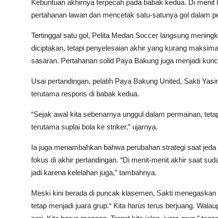
Kebuntuan akhirnya terpecah pada babak kedua. Di menit k
pertahanan lawan dan mencetak satu-satunya gol dalam pe
Tertinggal satu gol, Pelita Medan Soccer langsung mening
diciptakan, tetapi penyelesaian akhir yang kurang maksi
sasaran. Pertahanan solid Paya Bakung juga menjadi kunci
Usai pertandingan, pelatih Paya Bakung United, Sakti Yasi
terutama respons di babak kedua.
“Sejak awal kita sebenarnya unggul dalam permainan, tetap
terutama suplai bola ke striker,” ujarnya.
Ia juga menambahkan bahwa perubahan strategi saat jeda
fokus di akhir pertandingan. “Di menit-menit akhir saat s
jadi karena kelelahan juga,” tambahnya.
Meski kini berada di puncak klasemen, Sakti menegaskan 
tetap menjadi juara grup.“ Kita harus terus berjuang. Walau