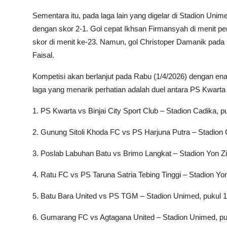
Sementara itu, pada laga lain yang digelar di Stadion Uni
dengan skor 2-1. Gol cepat Ikhsan Firmansyah di meni
skor di menit ke-23. Namun, gol Christoper Damanik pa
Faisal.
Kompetisi akan berlanjut pada Rabu (1/4/2026) dengan enam
laga yang menarik perhatian adalah duel antara PS Kwarta 
1. PS Kwarta vs Binjai City Sport Club – Stadion Cadika, 
2. Gunung Sitoli Khoda FC vs PS Harjuna Putra – Stadion 
3. Poslab Labuhan Batu vs Brimo Langkat – Stadion Yon Zi
4. Ratu FC vs PS Taruna Satria Tebing Tinggi – Stadion Yo
5. Batu Bara United vs PS TGM – Stadion Unimed, pukul 
6. Gumarang FC vs Agtagana United – Stadion Unimed, pu