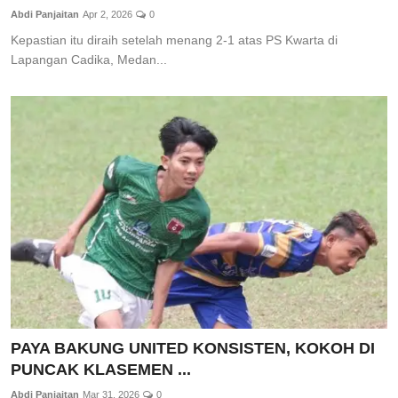
Abdi Panjaitan
Apr 2, 2026
0
Kepastian itu diraih setelah menang 2-1 atas PS Kwarta di
Lapangan Cadika, Medan...
PAYA BAKUNG UNITED KONSISTEN, KOKOH DI
PUNCAK KLASEMEN ...
Abdi Panjaitan
Mar 31, 2026
0