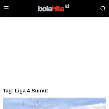
Home
Bolahita
Info Sumut
All Sports
Sepak Bola
Sosok
Tag: Liga 4 Sumut
Futsalhita
Sportainment