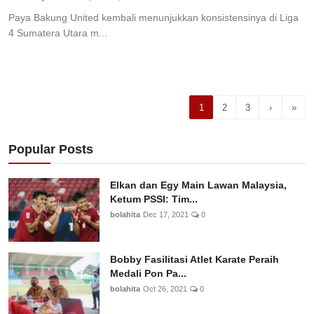
Paya Bakung United kembali menunjukkan konsistensinya di Liga
4 Sumatera Utara m...
1
2
3
›
»
Popular Posts
Elkan dan Egy Main Lawan Malaysia,
Ketum PSSI: Tim...
bolahita
Dec 17, 2021
0
Bobby Fasilitasi Atlet Karate Peraih
Medali Pon Pa...
bolahita
Oct 26, 2021
0