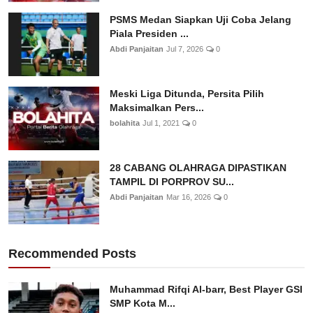
PSMS Medan Siapkan Uji Coba Jelang
Piala Presiden ...
Abdi Panjaitan
Jul 7, 2026
0
Meski Liga Ditunda, Persita Pilih
Maksimalkan Pers...
bolahita
Jul 1, 2021
0
28 CABANG OLAHRAGA DIPASTIKAN
TAMPIL DI PORPROV SU...
Abdi Panjaitan
Mar 16, 2026
0
Recommended Posts
Muhammad Rifqi Al-barr, Best Player GSI
SMP Kota M...