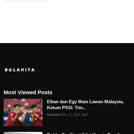
Most Viewed Posts
Elkan dan Egy Main Lawan Malaysia,
Ketum PSSI: Tim...
bolahita
Dec 17, 2021
0