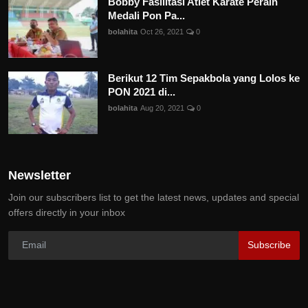
Bobby Fasilitasi Atlet Karate Peraih
Medali Pon Pa...
bolahita
Oct 26, 2021
0
Berikut 12 Tim Sepakbola yang Lolos ke
PON 2021 di...
bolahita
Aug 20, 2021
0
Newsletter
Join our subscribers list to get the latest news, updates and special
offers directly in your inbox
Subscribe