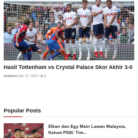
Hasil Tottenham vs Crystal Palace Skor Akhir 3-0
bolahita
Dec 27, 2021
0
Popular Posts
Elkan dan Egy Main Lawan Malaysia,
Ketum PSSI: Tim...