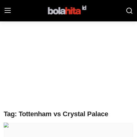
Home
Bolahita
Info Sumut
All Sports
Sepak Bola
Sosok
Tag: Tottenham vs Crystal Palace
Futsalhita
Sportainment