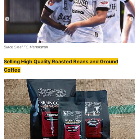
Black Steel FC Manokwari
Selling High Quality Roasted Beans and Ground
Coffee