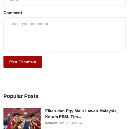
Comment
Post Comment
Popular Posts
Elkan dan Egy Main Lawan Malaysia,
Ketum PSSI: Tim...
bolahita
Dec 17, 2021
0