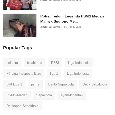
Potret Terkini Legenda PSMS Medan
Mamek Sudiono Me...
Abdi Panjaitan
Jul 5, 2026
0
Popular Tags
bolahita
bolahita-id
PSSI
Liga Indonesia
PT-Liga-Indonesia-Baru
liga-1
Liga-Indonesia
BRI Liga 1
psms
Berita Sepakbola
Detik Sepakbola
PSMS-Medan
Sepakbola
ayam-kinantan
Detiksport Sepakbola