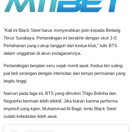
"Kali ini Black Steel harus menyerahkan poin kepada Bintang
Timur Surabaya. Pertandingan ini berakhir dengan skor 1-0.
Pertahanan yang cukup tangguh dari kedua klub," tulis BTS
dalam unggahan di akun instagaramnya.
Pertandingan berjalan seru sejak menit awal. Kedua tim saling-
jual beli serangan dengan intensitas dan tempo permainan yang
begitu tinggi.
Namun pada laga ini, BTS yang dimotori Thigo Bolinha dan
Neguinho bermain lebih efektif. Jika bukan karena performa
impresif sang kiper, Muhammad Al-Bagir, tentu Black Steel
sudah kebobolan lebih awal.