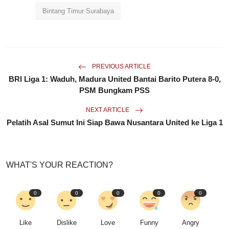
Bintang Timur Surabaya
PREVIOUS ARTICLE
BRI Liga 1: Waduh, Madura United Bantai Barito Putera 8-0,
PSM Bungkam PSS
NEXT ARTICLE
Pelatih Asal Sumut Ini Siap Bawa Nusantara United ke Liga 1
WHAT'S YOUR REACTION?
0
0
0
0
0
Like
Dislike
Love
Funny
Angry