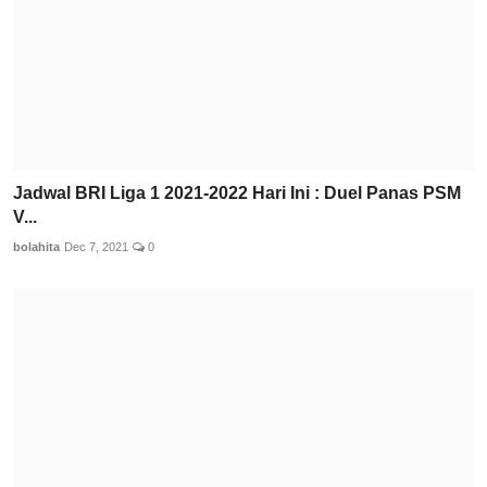
Jadwal BRI Liga 1 2021-2022 Hari Ini : Duel Panas PSM
V...
bolahita
Dec 7, 2021
0