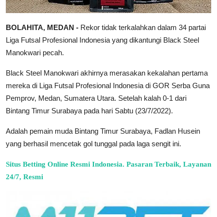
BOLAHITA, MEDAN -
Rekor tidak terkalahkan dalam 34 partai
Liga Futsal Profesional Indonesia yang dikantungi Black Steel
Manokwari pecah.
Black Steel Manokwari akhirnya merasakan kekalahan pertama
mereka di Liga Futsal Profesional Indonesia di GOR Serba Guna
Pemprov, Medan, Sumatera Utara. Setelah kalah 0-1 dari
Bintang Timur Surabaya pada hari Sabtu (23/7/2022).
Adalah pemain muda Bintang Timur Surabaya, Fadlan Husein
yang berhasil mencetak gol tunggal pada laga sengit ini.
Situs Betting Online Resmi Indonesia. Pasaran Terbaik, Layanan
24/7, Resmi