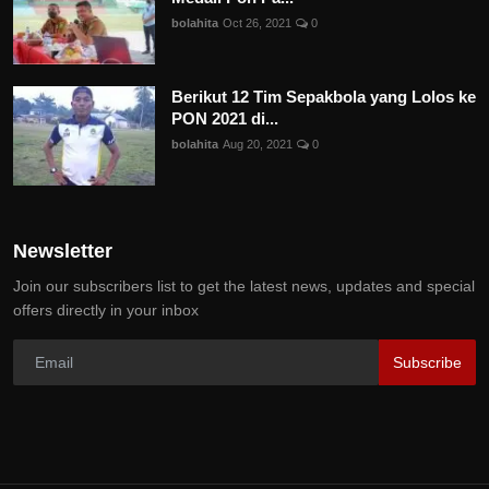
bolahita
Oct 26, 2021
0
Berikut 12 Tim Sepakbola yang Lolos ke
PON 2021 di...
bolahita
Aug 20, 2021
0
Newsletter
Join our subscribers list to get the latest news, updates and special
offers directly in your inbox
Subscribe