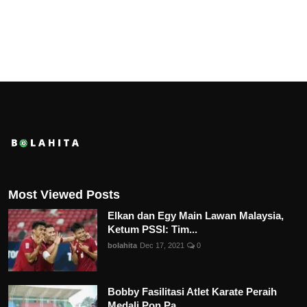
Most Viewed Posts
Elkan dan Egy Main Lawan Malaysia,
Ketum PSSI: Tim...
bolahita
Dec 17, 2021
0
Bobby Fasilitasi Atlet Karate Peraih
Medali Pon Pa...