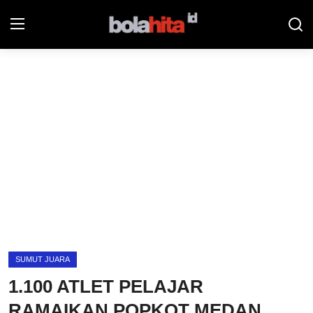
Home
Bolahita
Info Sumut
All Sports
Sepak Bola
Sosok
SUMUT JUARA
Futsalhita
1.100 ATLET PELAJAR
Sportainment
RAMAIKAN POPKOT MEDAN