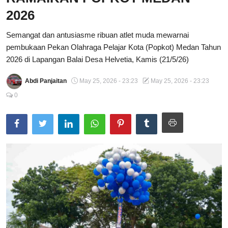
2026
Total Sports
Semangat dan antusiasme ribuan atlet muda mewarnai
Contact
pembukaan Pekan Olahraga Pelajar Kota (Popkot) Medan Tahun
2026 di Lapangan Balai Desa Helvetia, Kamis (21/5/26)
Pedoman Media Siber
Abdi Panjaitan
May 25, 2026 - 23:23
May 25, 2026 - 23:23
0