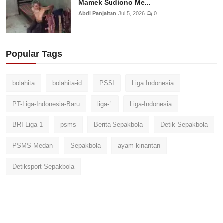
Mamek Sudiono Me...
Abdi Panjaitan
Jul 5, 2026
0
Popular Tags
bolahita
bolahita-id
PSSI
Liga Indonesia
PT-Liga-Indonesia-Baru
liga-1
Liga-Indonesia
BRI Liga 1
psms
Berita Sepakbola
Detik Sepakbola
PSMS-Medan
Sepakbola
ayam-kinantan
Detiksport Sepakbola