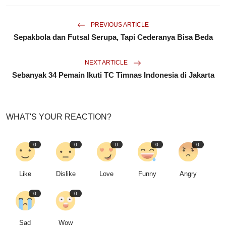
PREVIOUS ARTICLE
Sepakbola dan Futsal Serupa, Tapi Cederanya Bisa Beda
NEXT ARTICLE
Sebanyak 34 Pemain Ikuti TC Timnas Indonesia di Jakarta
WHAT'S YOUR REACTION?
0
0
0
0
0
Like
Dislike
Love
Funny
Angry
0
0
Sad
Wow