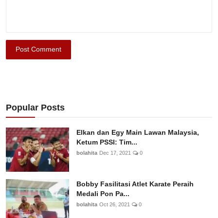
Post Comment
Popular Posts
Elkan dan Egy Main Lawan Malaysia,
Ketum PSSI: Tim...
bolahita
Dec 17, 2021
0
Bobby Fasilitasi Atlet Karate Peraih
Medali Pon Pa...
bolahita
Oct 26, 2021
0