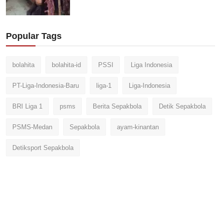
Popular Tags
bolahita
bolahita-id
PSSI
Liga Indonesia
PT-Liga-Indonesia-Baru
liga-1
Liga-Indonesia
BRI Liga 1
psms
Berita Sepakbola
Detik Sepakbola
PSMS-Medan
Sepakbola
ayam-kinantan
Detiksport Sepakbola