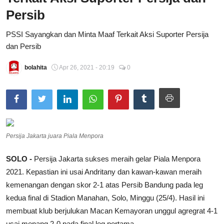
Persib
Total Sports
PSSI Sayangkan dan Minta Maaf Terkait Aksi Suporter Persija
Contact
dan Persib
Pedoman Media Siber
bolahita
Apr 26, 2021 - 20:19
0
Persija Jakarta juara Piala Menpora
SOLO -
Persija Jakarta sukses meraih gelar Piala Menpora
2021. Kepastian ini usai Andritany dan kawan-kawan meraih
kemenangan dengan skor 2-1 atas Persib Bandung pada leg
kedua final di Stadion Manahan, Solo, Minggu (25/4). Hasil ini
membuat klub berjulukan Macan Kemayoran unggul agregrat 4-1
usai menang 2-0 pada final leg pertama.