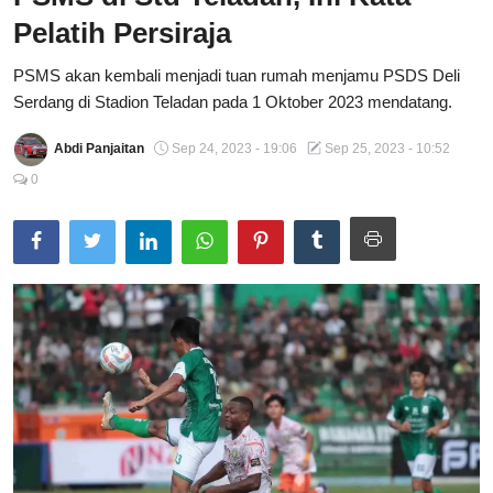
Pelatih Persiraja
Total Sports
PSMS akan kembali menjadi tuan rumah menjamu PSDS Deli
Contact
Serdang di Stadion Teladan pada 1 Oktober 2023 mendatang.
Pedoman Media Siber
Abdi Panjaitan
Sep 24, 2023 - 19:06
Sep 25, 2023 - 10:52
0