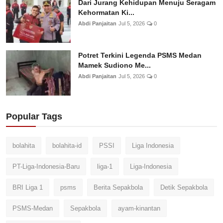
Dari Jurang Kehidupan Menuju Seragam
Kehormatan Ki...
Abdi Panjaitan
Jul 5, 2026
0
Potret Terkini Legenda PSMS Medan
Mamek Sudiono Me...
Abdi Panjaitan
Jul 5, 2026
0
Popular Tags
bolahita
bolahita-id
PSSI
Liga Indonesia
PT-Liga-Indonesia-Baru
liga-1
Liga-Indonesia
BRI Liga 1
psms
Berita Sepakbola
Detik Sepakbola
PSMS-Medan
Sepakbola
ayam-kinantan