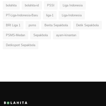
bolahita
bolahita-id
PSSI
Liga Indonesia
PT-Liga-Indonesia-Baru
liga-1
Liga-Indonesia
BRI Liga 1
psms
Berita Sepakbola
Detik Sepakbola
PSMS-Medan
Sepakbola
ayam-kinantan
Detiksport Sepakbola