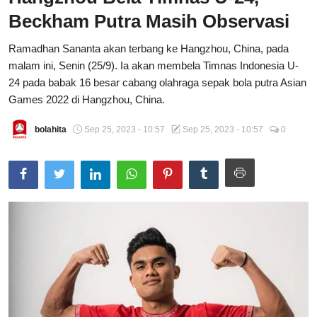
Beckham Putra Masih Observasi
Total Sports
Ramadhan Sananta akan terbang ke Hangzhou, China, pada
Contact
malam ini, Senin (25/9). Ia akan membela Timnas Indonesia U-
24 pada babak 16 besar cabang olahraga sepak bola putra Asian
Pedoman Media Siber
Games 2022 di Hangzhou, China.
bolahita
Sep 25, 2023 - 10:57
Sep 25, 2023 - 10:57
0