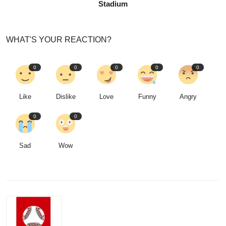
Stadium
WHAT'S YOUR REACTION?
0
0
0
0
0
Like
Dislike
Love
Funny
Angry
0
0
Sad
Wow