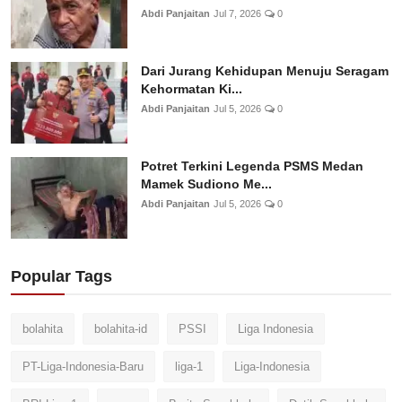
Abdi Panjaitan
Jul 7, 2026
0
Dari Jurang Kehidupan Menuju Seragam
Kehormatan Ki...
Abdi Panjaitan
Jul 5, 2026
0
Potret Terkini Legenda PSMS Medan
Mamek Sudiono Me...
Abdi Panjaitan
Jul 5, 2026
0
Popular Tags
bolahita
bolahita-id
PSSI
Liga Indonesia
PT-Liga-Indonesia-Baru
liga-1
Liga-Indonesia