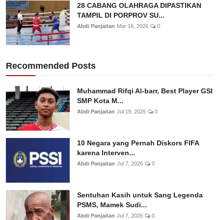
28 CABANG OLAHRAGA DIPASTIKAN
TAMPIL DI PORPROV SU...
Abdi Panjaitan
Mar 16, 2026
0
Recommended Posts
Muhammad Rifqi Al-barr, Best Player GSI
SMP Kota M...
Abdi Panjaitan
Jul 19, 2026
0
10 Negara yang Pernah Diskors FIFA
karena Interven...
Abdi Panjaitan
Jul 7, 2026
0
Sentuhan Kasih untuk Sang Legenda
PSMS, Mamek Sudi...
Abdi Panjaitan
Jul 7, 2026
0