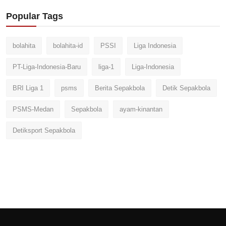
Popular Tags
bolahita
bolahita-id
PSSI
Liga Indonesia
PT-Liga-Indonesia-Baru
liga-1
Liga-Indonesia
BRI Liga 1
psms
Berita Sepakbola
Detik Sepakbola
PSMS-Medan
Sepakbola
ayam-kinantan
Detiksport Sepakbola