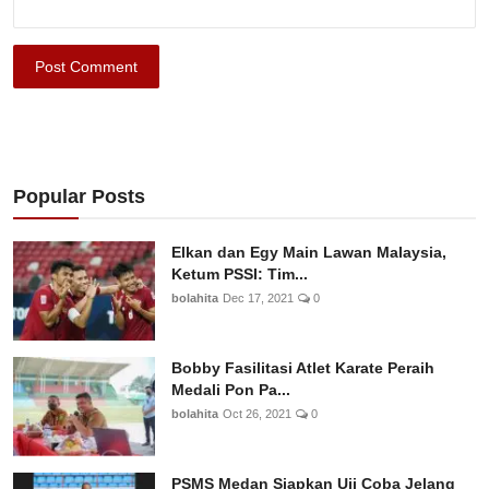
Post Comment
Popular Posts
Elkan dan Egy Main Lawan Malaysia,
Ketum PSSI: Tim...
bolahita
Dec 17, 2021
0
Bobby Fasilitasi Atlet Karate Peraih
Medali Pon Pa...
bolahita
Oct 26, 2021
0
PSMS Medan Siapkan Uji Coba Jelang