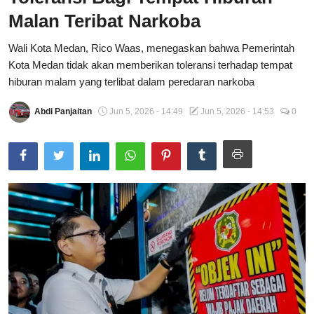
Malan Teribat Narkoba
Total Sports
Wali Kota Medan, Rico Waas, menegaskan bahwa Pemerintah
Contact
Kota Medan tidak akan memberikan toleransi terhadap tempat
hiburan malam yang terlibat dalam peredaran narkoba
Pedoman Media Siber
Abdi Panjaitan
Jun 5, 2026 - 14:49
Jun 5, 2026 - 14:53
0