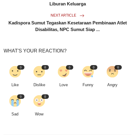
Liburan Keluarga
NEXT ARTICLE
Kadispora Sumut Tegaskan Kesetaraan Pembinaan Atlet
Disabilitas, NPC Sumut Siap ...
WHAT'S YOUR REACTION?
0
0
0
0
0
Like
Dislike
Love
Funny
Angry
0
0
Sad
Wow