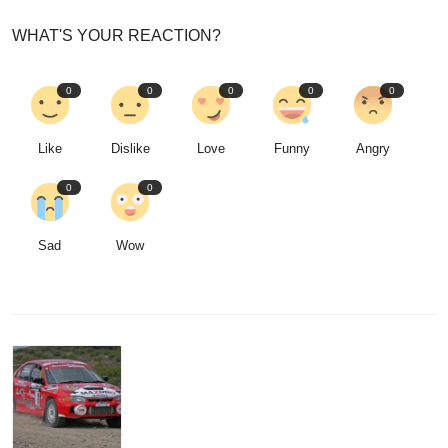
WHAT'S YOUR REACTION?
0
0
0
0
0
Like
Dislike
Love
Funny
Angry
0
0
Sad
Wow