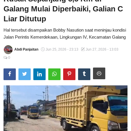
Galang Mulai Diperbaiki, Galian C
Total Sports
Liar Ditutup
Contact
Hal tersebut disampaikan Bobby Nasution saat meninjau kondisi
Pedoman Media Siber
Jalan Perintis Kemerdekaan, Lingkungan IV, Kecamatan Galang
Abdi Panjaitan
Jun 25, 2026 - 23:13
Jun 27, 2026 - 13:03
0