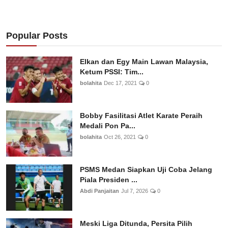
Popular Posts
Elkan dan Egy Main Lawan Malaysia,
Ketum PSSI: Tim...
bolahita
Dec 17, 2021
0
Bobby Fasilitasi Atlet Karate Peraih
Medali Pon Pa...
bolahita
Oct 26, 2021
0
PSMS Medan Siapkan Uji Coba Jelang
Piala Presiden ...
Abdi Panjaitan
Jul 7, 2026
0
Meski Liga Ditunda, Persita Pilih