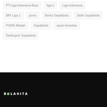
PT-Liga-Indonesia-Baru
liga-1
Liga-Indonesia
BRI Liga 1
psms
Berita Sepakbola
Detik Sepakbola
PSMS-Medan
Sepakbola
ayam-kinantan
Detiksport Sepakbola