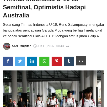
Semifinal, Optimistis Hadapi
Total Sports
Australia
Contact
Gelandang Timnas Indonesia U-19, Reno Salampessy, mengaku
Pedoman Media Siber
bangga atas pencapaian Garuda Muda yang berhasil melangkah
ke babak semifinal Piala AFF U19 dengan status juara Grup A.
Abdi Panjaitan
Jun 11, 2026 - 00:43
0