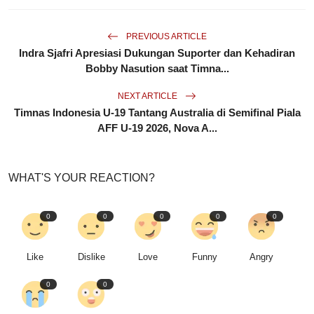
PREVIOUS ARTICLE
Indra Sjafri Apresiasi Dukungan Suporter dan Kehadiran
Bobby Nasution saat Timna...
NEXT ARTICLE
Timnas Indonesia U-19 Tantang Australia di Semifinal Piala
AFF U-19 2026, Nova A...
WHAT'S YOUR REACTION?
0
0
0
0
0
Like
Dislike
Love
Funny
Angry
0
0