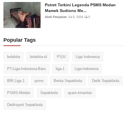
Potret Terkini Legenda PSMS Medan
Mamek Sudiono Me...
Abdi Panjaitan
Jul 5, 2026
0
Popular Tags
bolahita
bolahita-id
PSSI
Liga Indonesia
PT-Liga-Indonesia-Baru
liga-1
Liga-Indonesia
BRI Liga 1
psms
Berita Sepakbola
Detik Sepakbola
PSMS-Medan
Sepakbola
ayam-kinantan
Detiksport Sepakbola