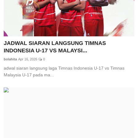
JADWAL SIARAN LANGSUNG TIMNAS
INDONESIA U-17 VS MALAYSI...
bolahita
Apr 16, 2026
0
adwal siaran langsung laga Timnas Indonesia U-17 vs Timnas
Malaysia U-17 pada ma...