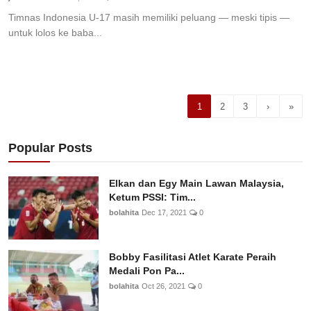
Timnas Indonesia U-17 masih memiliki peluang — meski tipis —
untuk lolos ke baba...
1
2
3
›
»
Popular Posts
Elkan dan Egy Main Lawan Malaysia,
Ketum PSSI: Tim...
bolahita
Dec 17, 2021
0
Bobby Fasilitasi Atlet Karate Peraih
Medali Pon Pa...
bolahita
Oct 26, 2021
0