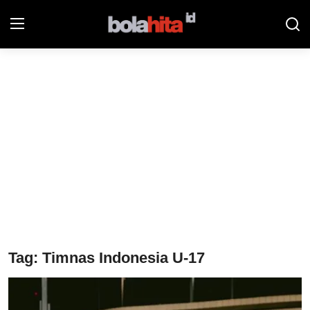
Home
Bolahita
Info Sumut
All Sports
Sepak Bola
Sosok
Tag: Timnas Indonesia U-17
Futsalhita
Sportainment