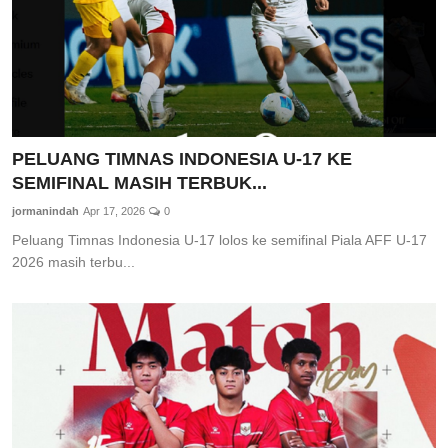
PELUANG TIMNAS INDONESIA U-17 KE
SEMIFINAL MASIH TERBUK...
jormanindah
Apr 17, 2026
0
Peluang Timnas Indonesia U-17 lolos ke semifinal Piala AFF U-17
2026 masih terbu...