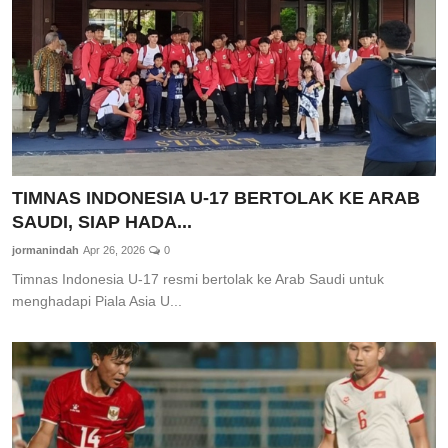
TIMNAS INDONESIA U-17 BERTOLAK KE ARAB
SAUDI, SIAP HADA...
jormanindah
Apr 26, 2026
0
Timnas Indonesia U-17 resmi bertolak ke Arab Saudi untuk
menghadapi Piala Asia U...