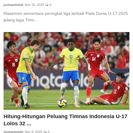
jormanindah
Nov 10, 2025
0
Klasemen sementara peringkat tiga terbaik Piala Dunia U-17 2025
jelang laga Timn...
Hitung-Hitungan Peluang Timnas Indonesia U-17
Lolos 32 ...
jormanindah
Nov 8, 2025
0