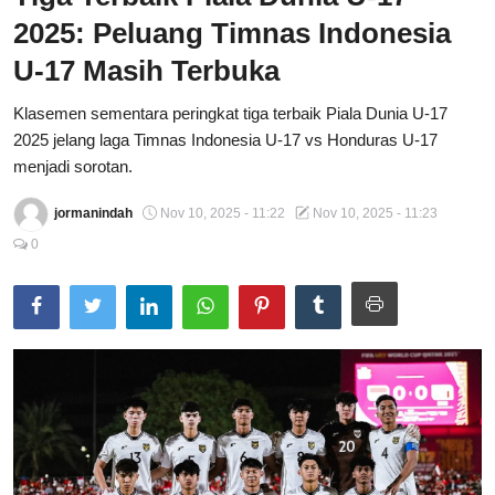
2025: Peluang Timnas Indonesia
Total Sports
U-17 Masih Terbuka
Contact
Klasemen sementara peringkat tiga terbaik Piala Dunia U-17
Pedoman Media Siber
2025 jelang laga Timnas Indonesia U-17 vs Honduras U-17
menjadi sorotan.
jormanindah
Nov 10, 2025 - 11:22
Nov 10, 2025 - 11:23
0