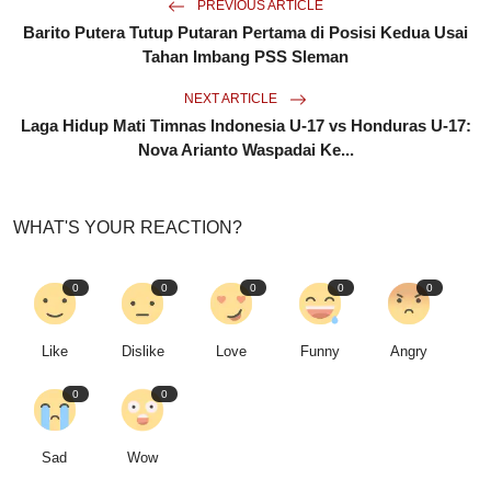
PREVIOUS ARTICLE
Barito Putera Tutup Putaran Pertama di Posisi Kedua Usai
Tahan Imbang PSS Sleman
NEXT ARTICLE
Laga Hidup Mati Timnas Indonesia U-17 vs Honduras U-17:
Nova Arianto Waspadai Ke...
WHAT'S YOUR REACTION?
0
0
0
0
0
Like
Dislike
Love
Funny
Angry
0
0
Sad
Wow