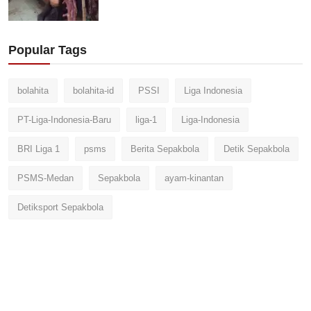
Popular Tags
bolahita
bolahita-id
PSSI
Liga Indonesia
PT-Liga-Indonesia-Baru
liga-1
Liga-Indonesia
BRI Liga 1
psms
Berita Sepakbola
Detik Sepakbola
PSMS-Medan
Sepakbola
ayam-kinantan
Detiksport Sepakbola